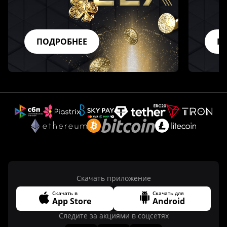
ПОДРОБНЕЕ
П
Скачать приложение
Скачать в
Скачать для
App Store
Android
Следите за акциями в соцсетях