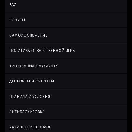
FAQ
БОНУСЫ
САМОИСКЛЮЧЕНИЕ
ПОЛИТИКА ОТВЕТСТВЕННОЙ ИГРЫ
ТРЕБОВАНИЯ К АККАУНТУ
ДЕПОЗИТЫ И ВЫПЛАТЫ
ПРАВИЛА И УСЛОВИЯ
АНТИБЛОКИРОВКА
РАЗРЕШЕНИЕ СПОРОВ