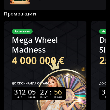
Промоакции
Активная
Акти
Mega Wheel
Dr
Madness
Sl
4 000 000 €
25
ДО ОКОНЧАНИЯ ОСТАЛОСЬ:
ДО ОК
312
05
27
:
56
31
дня
часов
минут
секунд
дня