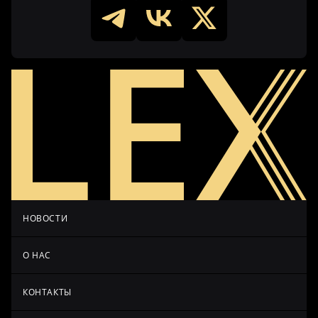
НОВОСТИ
О НАС
КОНТАКТЫ