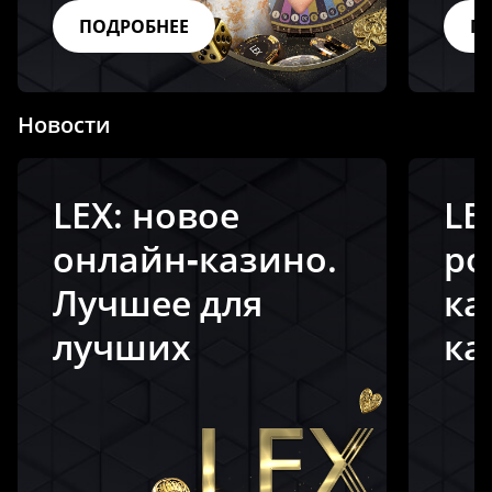
ПОДРОБНЕЕ
П
Новости
LEX: новое
LE
онлайн‑казино.
ро
Лучшее для
ка
лучших
ка