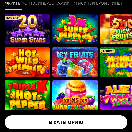
ФРУКТЫ
ФЭНТЭЗИ
ПЕРСОНАЖИ
КНИГИ
СУПЕРГЕРОИ
ЕГИПЕТ
JACKPOT
JACKPOT
В КАТЕГОРИЮ