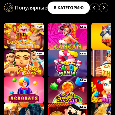
Популярные
В КАТЕГОРИЮ
NEW
NEW
NEW
NEW
NEW
NEW