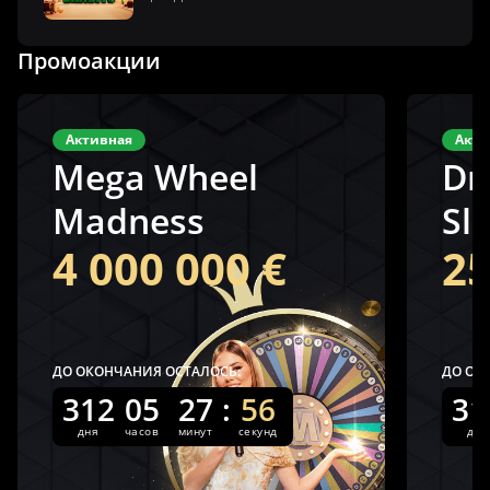
Промоакции
Активная
Акти
Mega Wheel
Dr
Madness
Sl
4 000 000 €
25
ДО ОКОНЧАНИЯ ОСТАЛОСЬ:
ДО ОК
312
05
27
:
56
31
дня
часов
минут
секунд
дня