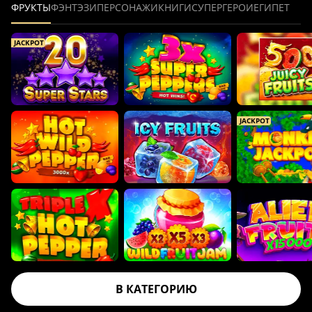
ФРУКТЫ
ФЭНТЭЗИ
ПЕРСОНАЖИ
КНИГИ
СУПЕРГЕРОИ
ЕГИПЕТ
JACKPOT
JACKPOT
В КАТЕГОРИЮ