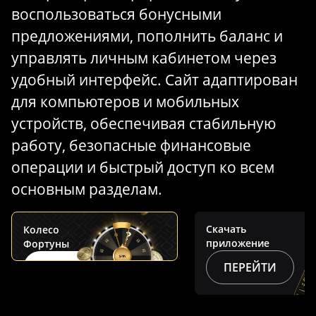
воспользоваться бонусными
предложениями, пополнить баланс и
управлять личным кабинетом через
удобный интерфейс. Сайт адаптирован
для компьютеров и мобильных
устройств, обеспечивая стабильную
работу, безопасные финансовые
операции и быстрый доступ ко всем
основным разделам.
Скачать
Колесо
приложение
Фортуны
ПЕРЕЙТИ
КРУТИТЬ