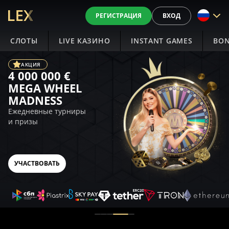
РЕГИСТРАЦИЯ
ВХОД
СЛОТЫ
LIVE КАЗИНО
INSTANT GAMES
BON
АКЦИЯ
4 000 000 €
MEGA WHEEL
MADNESS
Ежедневные турниры
и призы
УЧАСТВОВАТЬ