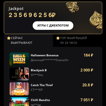
5
Jackpot
2
3
5
6
9
6
2
5
6
₽
ИГРЫ С ДЖЕКПОТОМ
СЕЙЧАС
ТОП ВЫИГРЫШЕЙ
ВЫИГРЫВАЮТ
ЗА 24 ЧАСА
184 ₽
Halloween Bonanza
Длинный*******ОченьОч
2 000 ₽
Blackjack B
Sl***Ovs
20.8 ₽
Catch The Thief
СТ***ЕР
7 051 ₽
Chilli Bandits
пр**рр