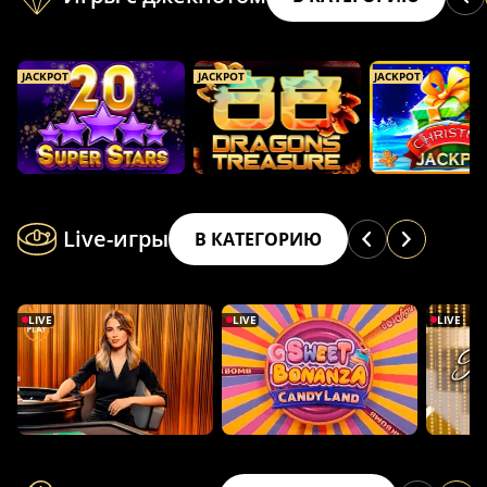
JACKPOT
JACKPOT
JACKPOT
Live-игры
В КАТЕГОРИЮ
LIVE
LIVE
LIVE