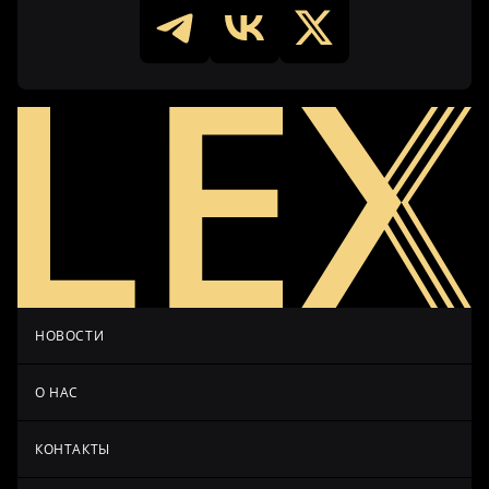
НОВОСТИ
О НАС
КОНТАКТЫ