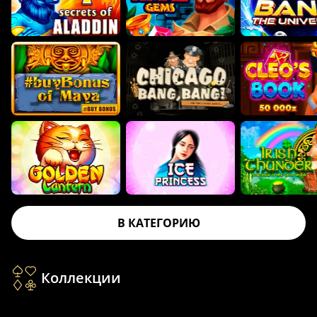
В КАТЕГОРИЮ
Коллекции