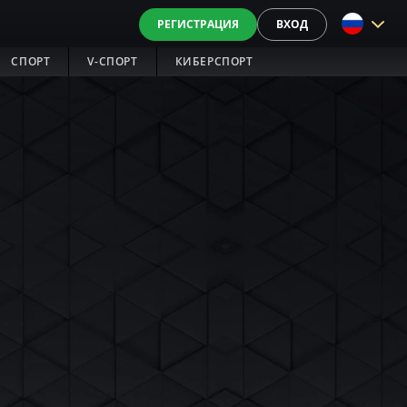
РЕГИСТРАЦИЯ
ВХОД
СПОРТ
V-СПОРТ
КИБЕРСПОРТ