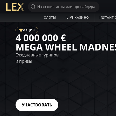
Название игры или провайдера
СЛОТЫ
LIVE КАЗИНО
INSTANT 
АКЦИЯ
4 000 000 €
MEGA WHEEL MADNE
Ежедневные турниры
и призы
УЧАСТВОВАТЬ