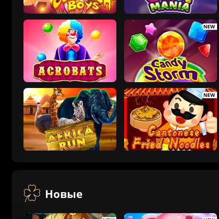
NEW
NEW
Новые