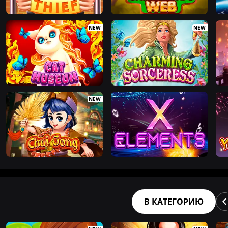
NEW
NEW
NEW
В КАТЕГОРИЮ