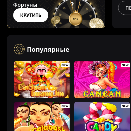
Фортуны
П
КРУТИТЬ
Популярные
NEW
NEW
NEW
NEW