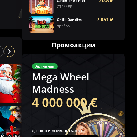
20.8 ₽
Catch The Thief
СТ***ЕР
ПЕРЕЙТИ
7 051 ₽
Chilli Bandits
пр**рр
Промоакции
Активная
Mega Wheel
Madness
4 000 000 €
ДО ОКОНЧАНИЯ ОСТАЛОСЬ: