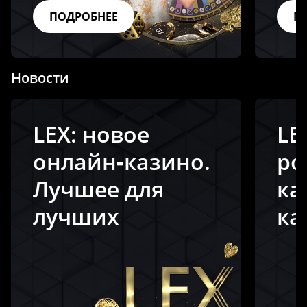
ПОДРОБНЕЕ
П
Новости
LEX: новое
LE
онлайн‑казино.
ро
Лучшее для
ка
лучших
ка