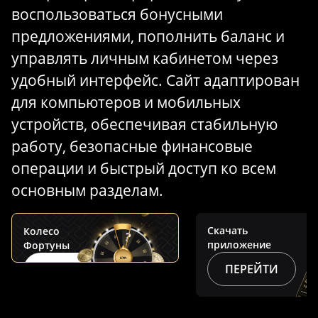
воспользоваться бонусными
предложениями, пополнить баланс и
управлять личным кабинетом через
удобный интерфейс. Сайт адаптирован
для компьютеров и мобильных
устройств, обеспечивая стабильную
работу, безопасные финансовые
операции и быстрый доступ ко всем
основным разделам.
Скачать
Колесо
приложение
Фортуны
ПЕРЕЙТИ
КРУТИТЬ