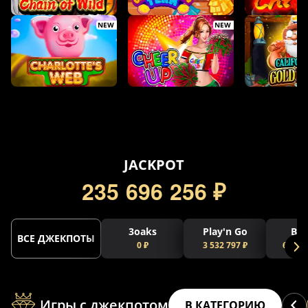
NEW
NEW
5
JACKPOT
2
3
5
6
9
6
2
5
6
₽
3oaks
Play'n Go
Bel
ВСЕ ДЖЕКПОТЫ
0 ₽
3 532 797 ₽
64 750
Игры с джекпотом
В КАТЕГОРИЮ