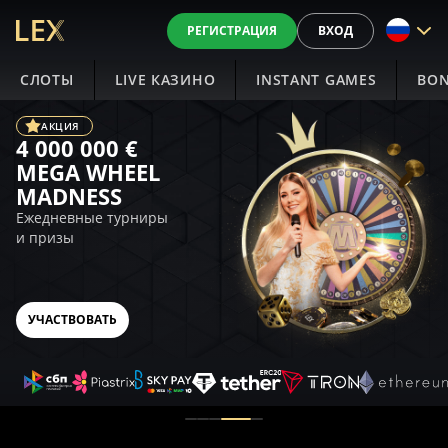
РЕГИСТРАЦИЯ
ВХОД
СЛОТЫ
LIVE КАЗИНО
INSTANT GAMES
BON
АКЦИЯ
4 000 000 €
MEGA WHEEL
MADNESS
Ежедневные турниры
и призы
УЧАСТВОВАТЬ