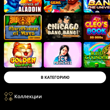
В КАТЕГОРИЮ
Коллекции