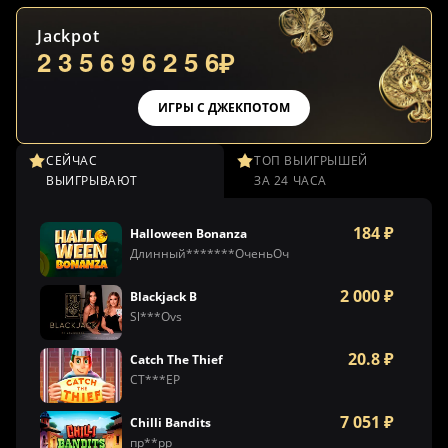
5
Jackpot
2
3
5
6
9
6
2
5
6
₽
ИГРЫ С ДЖЕКПОТОМ
СЕЙЧАС
ТОП ВЫИГРЫШЕЙ
ВЫИГРЫВАЮТ
ЗА 24 ЧАСА
184 ₽
Halloween Bonanza
Длинный*******ОченьОч
2 000 ₽
Blackjack B
Sl***Ovs
20.8 ₽
Catch The Thief
СТ***ЕР
7 051 ₽
Chilli Bandits
пр**рр