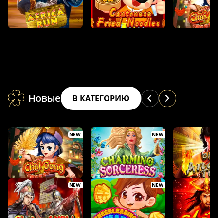
Новые
В КАТЕГОРИЮ
NEW
NEW
NEW
NEW