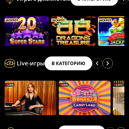
JACKPOT
JACKPOT
JACKPOT
Live-игры
В КАТЕГОРИЮ
LIVE
LIVE
LIVE