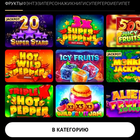
ФРУКТЫ
ФЭНТЭЗИ
ПЕРСОНАЖИ
КНИГИ
СУПЕРГЕРОИ
ЕГИПЕТ
JACKPOT
JACKPOT
В КАТЕГОРИЮ