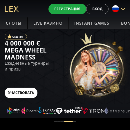
РЕГИСТРАЦИЯ
ВХОД
СЛОТЫ
LIVE КАЗИНО
INSTANT GAMES
BON
АКЦИЯ
4 000 000 €
MEGA WHEEL
MADNESS
Ежедневные турниры
и призы
УЧАСТВОВАТЬ