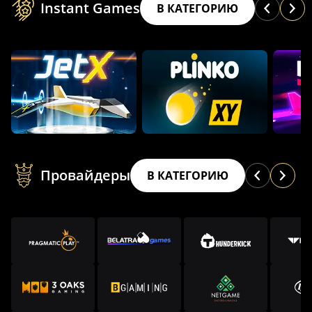
Instant Games
В КАТЕГОРИЮ
Провайдеры
В КАТЕГОРИЮ