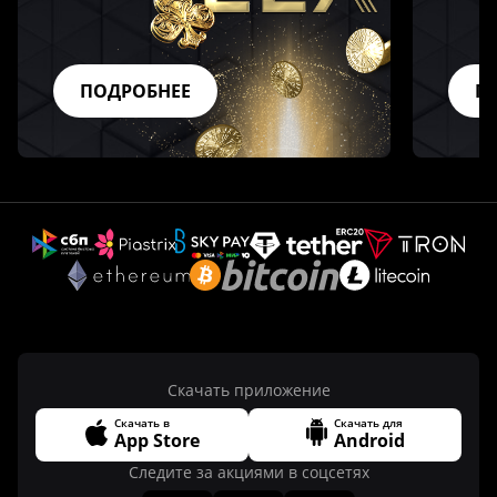
ПОДРОБНЕЕ
П
Скачать приложение
Скачать в
Скачать для
App Store
Android
Следите за акциями в соцсетях