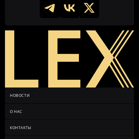
НОВОСТИ
О НАС
КОНТАКТЫ