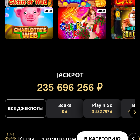
NEW
NEW
5
JACKPOT
2
3
5
6
9
6
2
5
6
₽
3oaks
Play'n Go
Bel
ВСЕ ДЖЕКПОТЫ
0 ₽
3 532 797 ₽
64 750
Игры с джекпотом
В КАТЕГОРИЮ