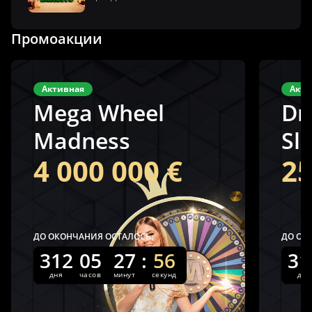
Промоакции
Активная
Акти
Mega Wheel
Dr
Madness
Sl
4 000 000 €
25
ДО ОКОНЧАНИЯ ОСТАЛОСЬ:
ДО ОК
312
05
27
:
56
31
дня
часов
минут
секунд
дня