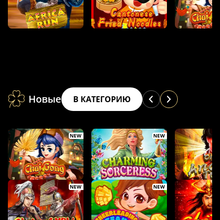
Новые
В КАТЕГОРИЮ
NEW
NEW
NEW
NEW