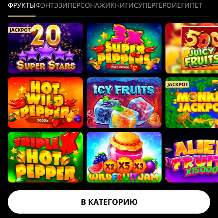
ФРУКТЫ
ФЭНТЭЗИ
ПЕРСОНАЖИ
КНИГИ
СУПЕРГЕРОИ
ЕГИПЕТ
JACKPOT
JACKPOT
В КАТЕГОРИЮ