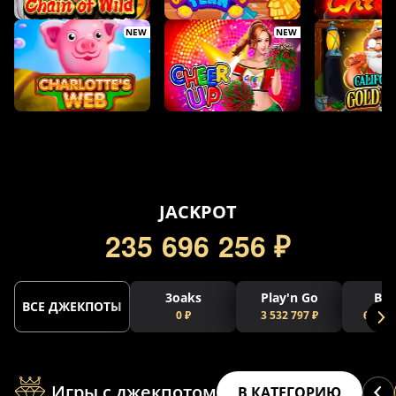
NEW
NEW
5
JACKPOT
2
3
5
6
9
6
2
5
6
₽
3oaks
Play'n Go
Bel
ВСЕ ДЖЕКПОТЫ
0 ₽
3 532 797 ₽
64 750
Игры с джекпотом
В КАТЕГОРИЮ