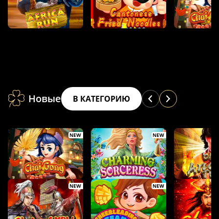
Новые
В КАТЕГОРИЮ
NEW
NEW
NEW
NEW