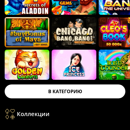
В КАТЕГОРИЮ
Коллекции