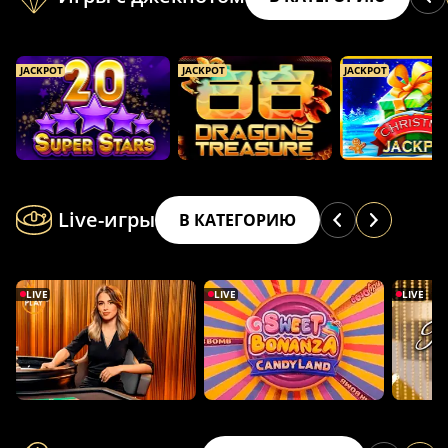
JACKPOT
JACKPOT
JACKPOT
Live-игры
В КАТЕГОРИЮ
LIVE
LIVE
LIVE