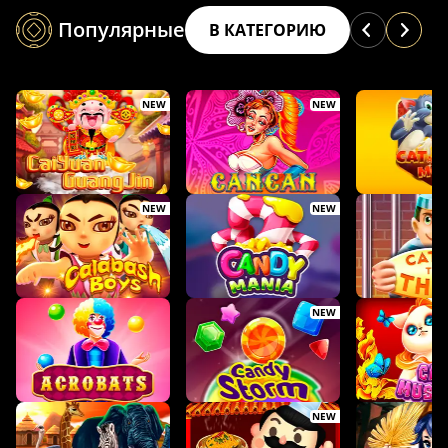
Популярные
В КАТЕГОРИЮ
NEW
NEW
NEW
NEW
NEW
NEW