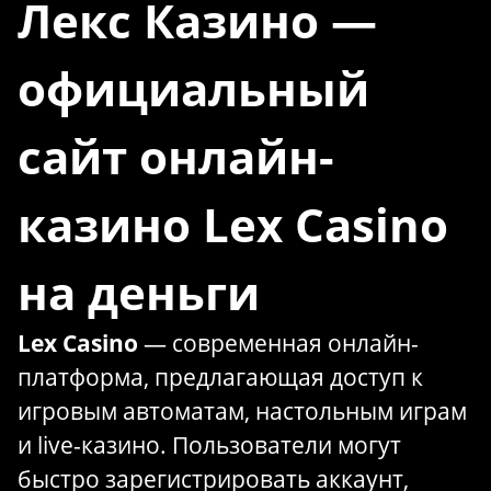
Лекс Казино —
официальный
сайт онлайн-
казино Lex Casino
на деньги
Lex Casino
— современная онлайн-
платформа, предлагающая доступ к
игровым автоматам, настольным играм
и live-казино. Пользователи могут
быстро зарегистрировать аккаунт,