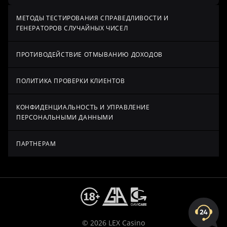
МЕТОДЫ ТЕСТИРОВАНИЯ СПРАВЕДЛИВОСТИ И
ГЕНЕРАТОРОВ СЛУЧАЙНЫХ ЧИСЕЛ
ПРОТИВОДЕЙСТВИЕ ОТМЫВАНИЮ ДОХОДОВ
ПОЛИТИКА ПРОВЕРКИ КЛИЕНТОВ
КОНФИДЕНЦИАЛЬНОСТЬ И УПРАВЛЕНИЕ
ПЕРСОНАЛЬНЫМИ ДАННЫМИ
ПАРТНЕРАМ
© 2026 LEX Casino