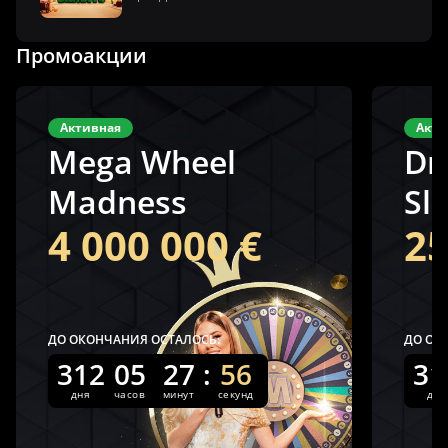
Промоакции
Активная
Акти
Mega Wheel
Dr
Madness
Sl
4 000 000 €
25
ДО ОКОНЧАНИЯ ОСТАЛОСЬ:
ДО ОК
312
05
27
:
56
31
дня
часов
минут
секунд
дня