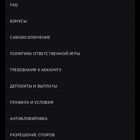
FAQ
БОНУСЫ
САМОИСКЛЮЧЕНИЕ
ПОЛИТИКА ОТВЕТСТВЕННОЙ ИГРЫ
ТРЕБОВАНИЯ К АККАУНТУ
ДЕПОЗИТЫ И ВЫПЛАТЫ
ПРАВИЛА И УСЛОВИЯ
АНТИБЛОКИРОВКА
РАЗРЕШЕНИЕ СПОРОВ