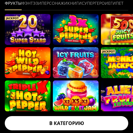
ФРУКТЫ
ФЭНТЭЗИ
ПЕРСОНАЖИ
КНИГИ
СУПЕРГЕРОИ
ЕГИПЕТ
JACKPOT
JACKPOT
В КАТЕГОРИЮ