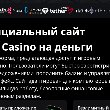
ициальный сайт
 Casino на деньги
орма, предлагающая доступ к игровым
ино. Пользователи могут быстро зарегистр
едложениями, пополнить баланс и управля
фейс. Сайт адаптирован для компьютеров 
бильную работу, безопасные финансовые
овным разделам.
ать приложение
Безлимитный