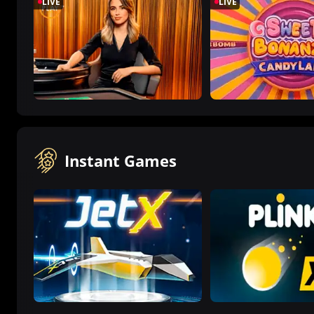
LIVE
LIVE
Instant Games