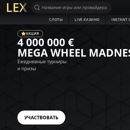
Название игры или провайдера
СЛОТЫ
LIVE КАЗИНО
INSTANT 
АКЦИЯ
4 000 000 €
MEGA WHEEL MADNE
Ежедневные турниры
и призы
УЧАСТВОВАТЬ