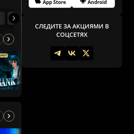
App Store
Android
Playtech
Fugaso
Betsoft Gaming
0 ₽
0 ₽
590 194 839 ₽
СЛЕДИТЕ ЗА АКЦИЯМИ В
СОЦСЕТЯХ
KPOT
JACKPOT
JACKPOT