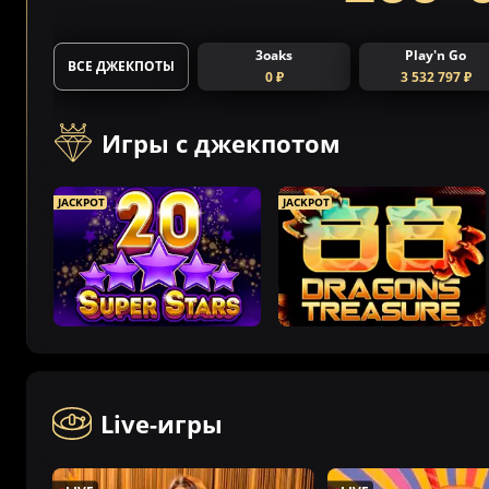
3oaks
Play'n Go
ВСЕ ДЖЕКПОТЫ
0 ₽
3 532 797 ₽
Игры с джекпотом
JACKPOT
JACKPOT
Live-игры