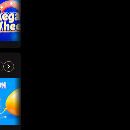
LIVE
LIV
JACKPOT