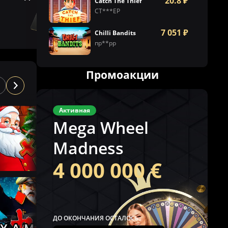
20.8 ₽
Catch The Thief
СТ***ЕР
ПЕРЕЙТИ
7 051 ₽
Chilli Bandits
пр**рр
Промоакции
Активная
Mega Wheel
Madness
4 000 000 €
ДО ОКОНЧАНИЯ ОСТАЛОСЬ: