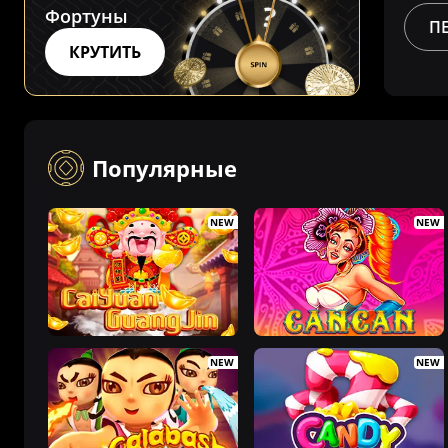
Фортуны
П
КРУТИТЬ
Популярные
NEW
NEW
NEW
NEW