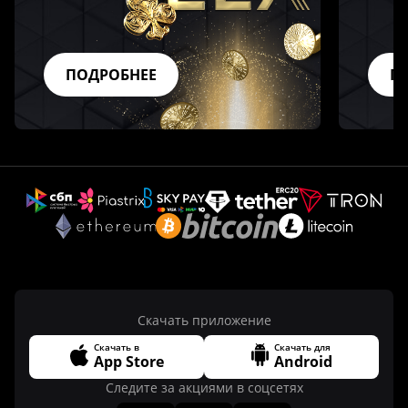
ПОДРОБНЕЕ
П
Скачать приложение
Скачать в
Скачать для
App Store
Android
Следите за акциями в соцсетях