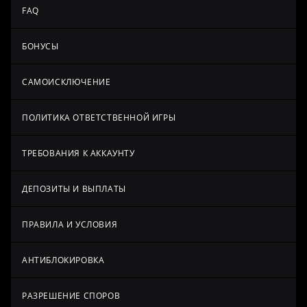
FAQ
БОНУСЫ
САМОИСКЛЮЧЕНИЕ
ПОЛИТИКА ОТВЕТСТВЕННОЙ ИГРЫ
ТРЕБОВАНИЯ К АККАУНТУ
ДЕПОЗИТЫ И ВЫПЛАТЫ
ПРАВИЛА И УСЛОВИЯ
АНТИБЛОКИРОВКА
РАЗРЕШЕНИЕ СПОРОВ