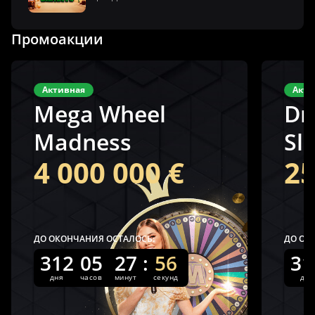
Промоакции
Активная
Акти
Mega Wheel
Dr
Madness
Sl
4 000 000 €
25
ДО ОКОНЧАНИЯ ОСТАЛОСЬ:
ДО ОК
312
05
27
:
56
31
дня
часов
минут
секунд
дня