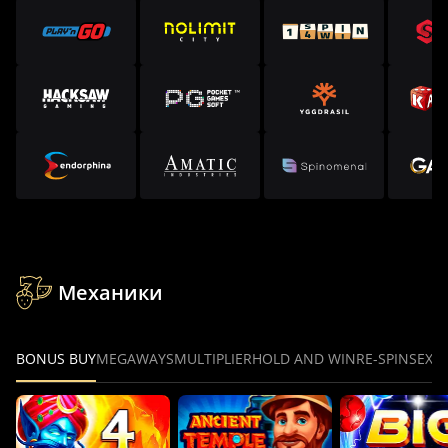
Механики
BONUS BUY
MEGAWAYS
MULTIPLIER
HOLD AND WIN
RE-SPINS
EXP