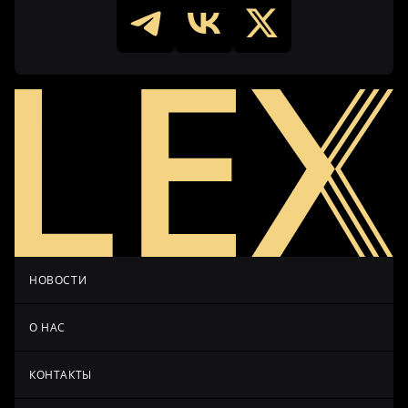
НОВОСТИ
О НАС
КОНТАКТЫ