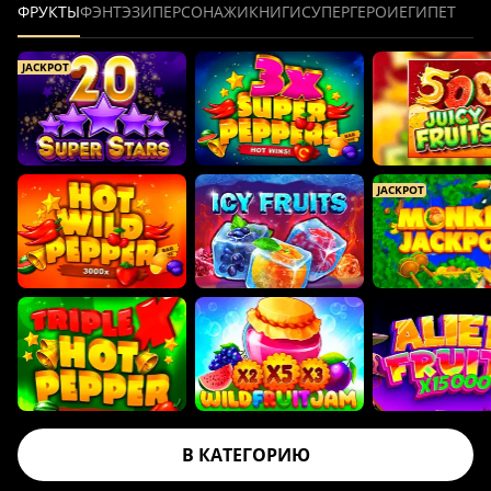
ФРУКТЫ
ФЭНТЭЗИ
ПЕРСОНАЖИ
КНИГИ
СУПЕРГЕРОИ
ЕГИПЕТ
JACKPOT
JACKPOT
В КАТЕГОРИЮ