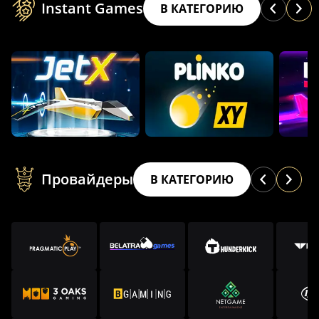
Instant Games
В КАТЕГОРИЮ
Провайдеры
В КАТЕГОРИЮ