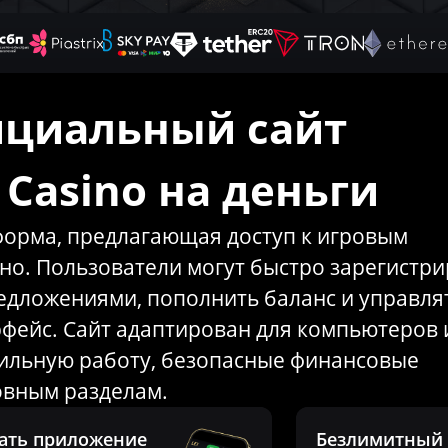
ициальный сайт
 Casino на деньги
орма, предлагающая доступ к игровым
ино. Пользователи могут быстро зарегистр
едложениями, пополнить баланс и управля
фейс. Сайт адаптирован для компьютеров 
бильную работу, безопасные финансовые
овным разделам.
ать приложение
Безлимитный