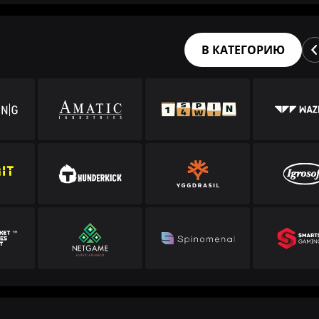
В КАТЕГОРИЮ