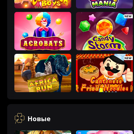
NEW
NEW
Новые