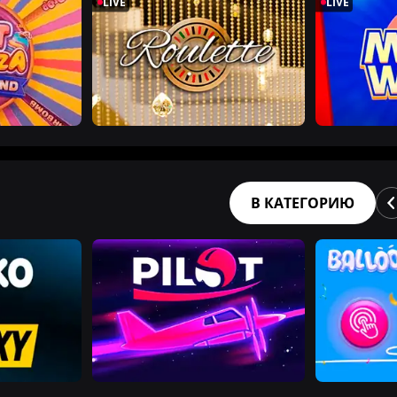
LIVE
LIVE
В КАТЕГОРИЮ