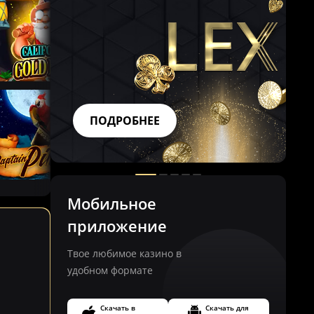
NEW
NEW
NEW
NEW
ПОДРОБНЕЕ
Мобильное
приложение
Твое любимое казино в
удобном формате
Скачать в
Скачать для