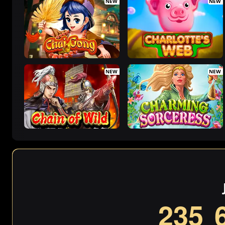
NEW
NEW
NEW
NEW
2
3
5