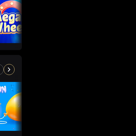
LIVE
LIV
JACKPOT