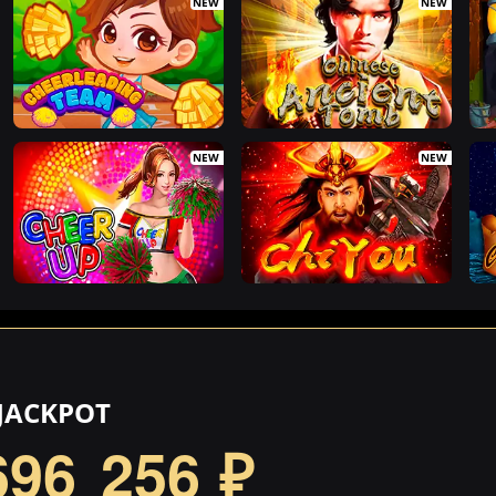
NEW
NEW
NEW
NEW
5
JACKPOT
6
9
6
2
5
6
₽