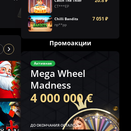
20.8 ₽
Catch The Thief
СТ***ЕР
ПЕРЕЙТИ
7 051 ₽
Chilli Bandits
пр**рр
Промоакции
Активная
Mega Wheel
Madness
4 000 000 €
ДО ОКОНЧАНИЯ ОСТАЛОСЬ: