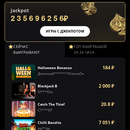
5
Jackpot
2
3
5
6
9
6
2
5
6
₽
ИГРЫ С ДЖЕКПОТОМ
СЕЙЧАС
ТОП ВЫИГРЫШЕЙ
ВЫИГРЫВАЮТ
ЗА 24 ЧАСА
184 ₽
Halloween Bonanza
Длинный*******ОченьОч
2 000 ₽
Blackjack B
Sl***Ovs
20.8 ₽
Catch The Thief
СТ***ЕР
7 051 ₽
Chilli Bandits
пр**рр