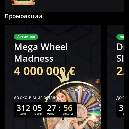
Промоакции
Активная
Акти
Mega Wheel
Dr
Madness
Sl
4 000 000 €
25
ДО ОКОНЧАНИЯ ОСТАЛОСЬ:
ДО ОК
312
05
27
:
56
31
дня
часов
минут
секунд
дня