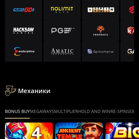
Механики
BONUS BUY
MEGAWAYS
MULTIPLIER
HOLD AND WIN
RE-SPINS
EXP