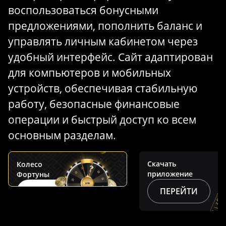
воспользоваться бонусными
предложениями, пополнить баланс и
управлять личным кабинетом через
удобный интерфейс. Сайт адаптирован
для компьютеров и мобильных
устройств, обеспечивая стабильную
работу, безопасные финансовые
операции и быстрый доступ ко всем
основным разделам.
Скачать
Колесо
приложение
Фортуны
ПЕРЕЙТИ
КРУТИТЬ