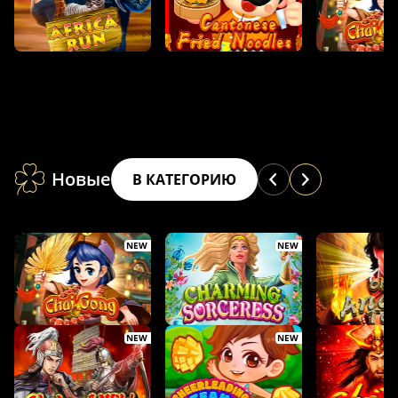
Новые
В КАТЕГОРИЮ
NEW
NEW
NEW
NEW