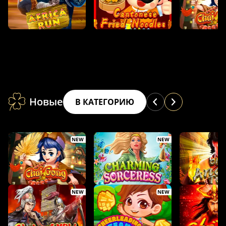
Новые
В КАТЕГОРИЮ
NEW
NEW
NEW
NEW