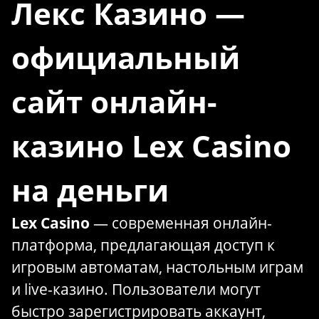
Лекс Казино —
официальный
сайт онлайн-
казино Lex Casino
на деньги
Lex Casino
— современная онлайн-
платформа, предлагающая доступ к
игровым автоматам, настольным играм
и live-казино. Пользователи могут
быстро зарегистрировать аккаунт,