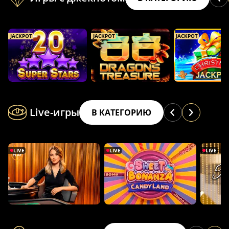
JACKPOT
JACKPOT
JACKPOT
Live-игры
В КАТЕГОРИЮ
LIVE
LIVE
LIVE