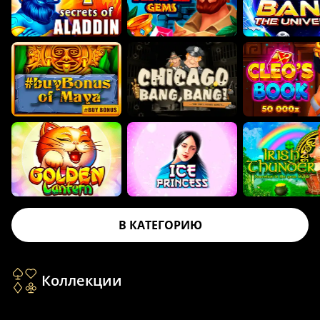
В КАТЕГОРИЮ
Коллекции