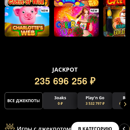
NEW
NEW
5
JACKPOT
2
3
5
6
9
6
2
5
6
₽
3oaks
Play'n Go
Bel
ВСЕ ДЖЕКПОТЫ
0 ₽
3 532 797 ₽
64 750
Игры с джекпотом
В КАТЕГОРИЮ