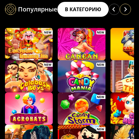
Популярные
В КАТЕГОРИЮ
NEW
NEW
NEW
NEW
NEW
NEW