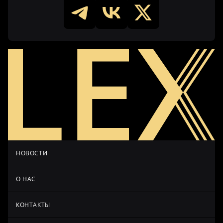
НОВОСТИ
О НАС
КОНТАКТЫ