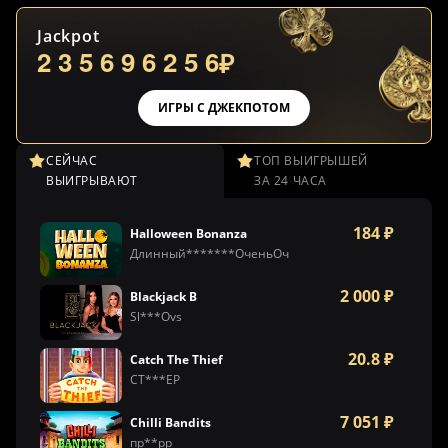
5
Jackpot
2
3
5
6
9
6
2
5
6
₽
ИГРЫ С ДЖЕКПОТОМ
СЕЙЧАС
ТОП ВЫИГРЫШЕЙ
ВЫИГРЫВАЮТ
ЗА 24 ЧАСА
184 ₽
Halloween Bonanza
Длинный*******ОченьОч
2 000 ₽
Blackjack B
Sl***Ovs
20.8 ₽
Catch The Thief
СТ***ЕР
7 051 ₽
Chilli Bandits
пр**рр