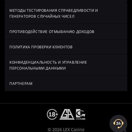
МЕТОДЫ ТЕСТИРОВАНИЯ СПРАВЕДЛИВОСТИ И
ГЕНЕРАТОРОВ СЛУЧАЙНЫХ ЧИСЕЛ
ПРОТИВОДЕЙСТВИЕ ОТМЫВАНИЮ ДОХОДОВ
ПОЛИТИКА ПРОВЕРКИ КЛИЕНТОВ
КОНФИДЕНЦИАЛЬНОСТЬ И УПРАВЛЕНИЕ
ПЕРСОНАЛЬНЫМИ ДАННЫМИ
ПАРТНЕРАМ
© 2026 LEX Casino