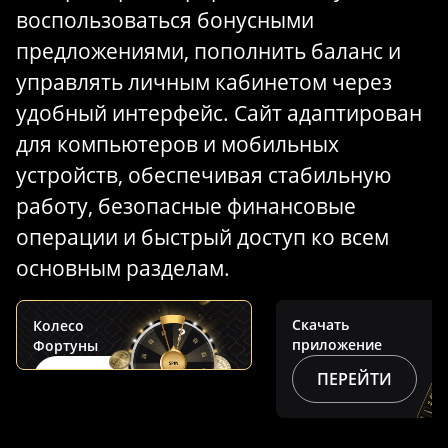
воспользоваться бонусными
предложениями, пополнить баланс и
управлять личным кабинетом через
удобный интерфейс. Сайт адаптирован
для компьютеров и мобильных
устройств, обеспечивая стабильную
работу, безопасные финансовые
операции и быстрый доступ ко всем
основным разделам.
Скачать
Колесо
приложение
Фортуны
ПЕРЕЙТИ
КРУТИТЬ