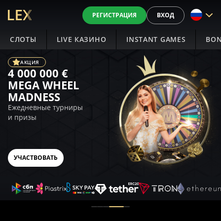
РЕГИСТРАЦИЯ
ВХОД
СЛОТЫ
LIVE КАЗИНО
INSTANT GAMES
BON
АКЦИЯ
4 000 000 €
MEGA WHEEL
MADNESS
Ежедневные турниры
и призы
УЧАСТВОВАТЬ