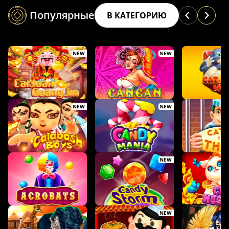
Популярные
В КАТЕГОРИЮ
NEW
NEW
NEW
NEW
NEW
NEW