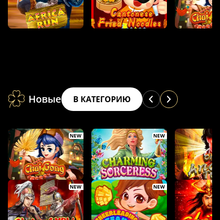
Новые
В КАТЕГОРИЮ
NEW
NEW
NEW
NEW