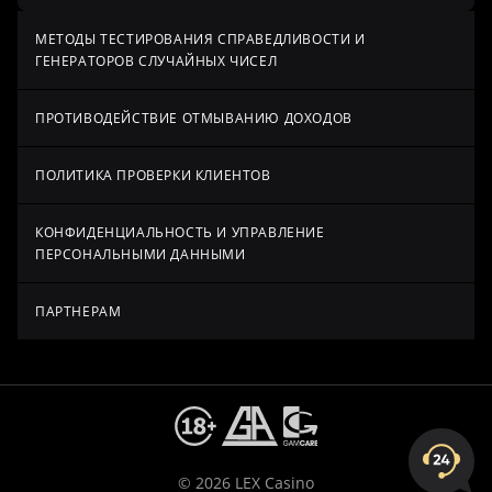
МЕТОДЫ ТЕСТИРОВАНИЯ СПРАВЕДЛИВОСТИ И
ГЕНЕРАТОРОВ СЛУЧАЙНЫХ ЧИСЕЛ
ПРОТИВОДЕЙСТВИЕ ОТМЫВАНИЮ ДОХОДОВ
ПОЛИТИКА ПРОВЕРКИ КЛИЕНТОВ
КОНФИДЕНЦИАЛЬНОСТЬ И УПРАВЛЕНИЕ
ПЕРСОНАЛЬНЫМИ ДАННЫМИ
ПАРТНЕРАМ
© 2026 LEX Casino