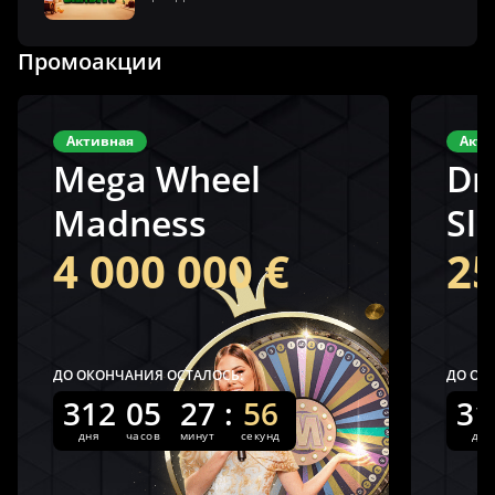
Промоакции
Активная
Акти
Mega Wheel
Dr
Madness
Sl
4 000 000 €
25
ДО ОКОНЧАНИЯ ОСТАЛОСЬ:
ДО ОК
312
05
27
:
56
31
дня
часов
минут
секунд
дня