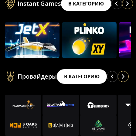
Instant Games
В КАТЕГОРИЮ
Провайдеры
В КАТЕГОРИЮ