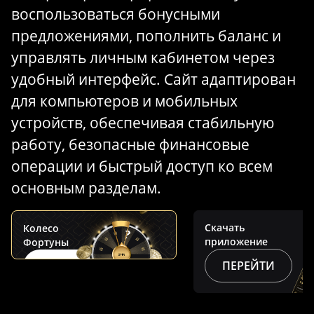
воспользоваться бонусными
предложениями, пополнить баланс и
управлять личным кабинетом через
удобный интерфейс. Сайт адаптирован
для компьютеров и мобильных
устройств, обеспечивая стабильную
работу, безопасные финансовые
операции и быстрый доступ ко всем
основным разделам.
Скачать
Колесо
приложение
Фортуны
ПЕРЕЙТИ
КРУТИТЬ