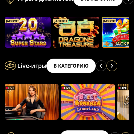
JACKPOT
JACKPOT
JACKPOT
Live-игры
В КАТЕГОРИЮ
LIVE
LIVE
LIVE