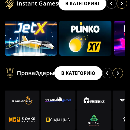
Instant Games
В КАТЕГОРИЮ
Провайдеры
В КАТЕГОРИЮ