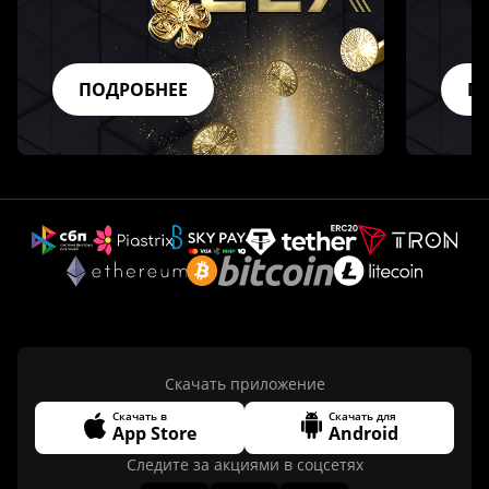
ПОДРОБНЕЕ
П
Скачать приложение
Скачать в
Скачать для
App Store
Android
Следите за акциями в соцсетях