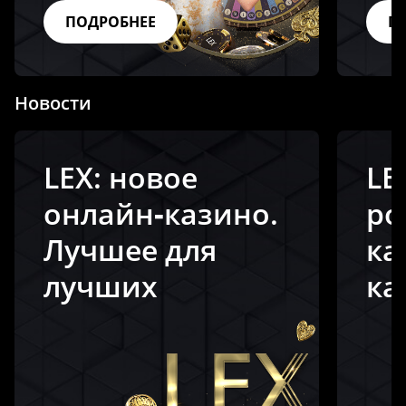
ПОДРОБНЕЕ
П
Новости
LEX: новое
LE
онлайн‑казино.
ро
Лучшее для
ка
лучших
ка