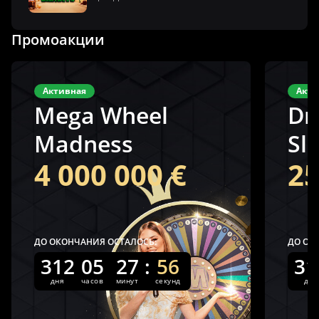
Промоакции
Активная
Акти
Mega Wheel
Dr
Madness
Sl
4 000 000 €
25
ДО ОКОНЧАНИЯ ОСТАЛОСЬ:
ДО ОК
312
05
27
:
56
31
дня
часов
минут
секунд
дня