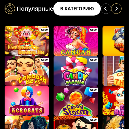
Популярные
В КАТЕГОРИЮ
NEW
NEW
NEW
NEW
NEW
NEW