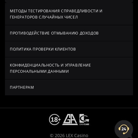
МЕТОДЫ ТЕСТИРОВАНИЯ СПРАВЕДЛИВОСТИ И
ГЕНЕРАТОРОВ СЛУЧАЙНЫХ ЧИСЕЛ
ПРОТИВОДЕЙСТВИЕ ОТМЫВАНИЮ ДОХОДОВ
ПОЛИТИКА ПРОВЕРКИ КЛИЕНТОВ
КОНФИДЕНЦИАЛЬНОСТЬ И УПРАВЛЕНИЕ
ПЕРСОНАЛЬНЫМИ ДАННЫМИ
ПАРТНЕРАМ
© 2026 LEX Casino