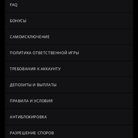
FAQ
БОНУСЫ
САМОИСКЛЮЧЕНИЕ
ПОЛИТИКА ОТВЕТСТВЕННОЙ ИГРЫ
ТРЕБОВАНИЯ К АККАУНТУ
ДЕПОЗИТЫ И ВЫПЛАТЫ
ПРАВИЛА И УСЛОВИЯ
АНТИБЛОКИРОВКА
РАЗРЕШЕНИЕ СПОРОВ