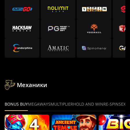
Механики
BONUS BUY
MEGAWAYS
MULTIPLIER
HOLD AND WIN
RE-SPINS
EXP