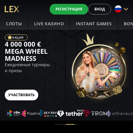
РЕГИСТРАЦИЯ
ВХОД
СЛОТЫ
LIVE КАЗИНО
INSTANT GAMES
BON
АКЦИЯ
4 000 000 €
MEGA WHEEL
MADNESS
Ежедневные турниры
и призы
УЧАСТВОВАТЬ