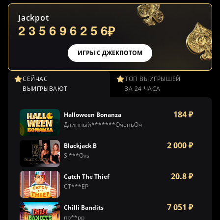
5
Jackpot
2
3
5
6
9
6
2
5
6
₽
ИГРЫ С ДЖЕКПОТОМ
СЕЙЧАС
ТОП ВЫИГРЫШЕЙ
ВЫИГРЫВАЮТ
ЗА 24 ЧАСА
184 ₽
Halloween Bonanza
Длинный*******ОченьОч
2 000 ₽
Blackjack B
Sl***Ovs
20.8 ₽
Catch The Thief
СТ***ЕР
7 051 ₽
Chilli Bandits
пр**рр