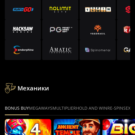
Механики
BONUS BUY
MEGAWAYS
MULTIPLIER
HOLD AND WIN
RE-SPINS
EXP