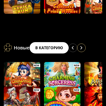
Новые
В КАТЕГОРИЮ
NEW
NEW
NEW
NEW