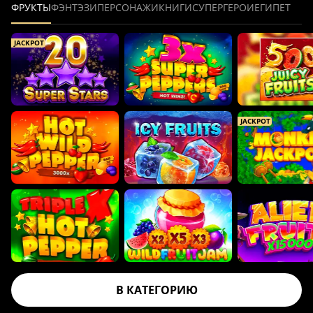
ФРУКТЫ
ФЭНТЭЗИ
ПЕРСОНАЖИ
КНИГИ
СУПЕРГЕРОИ
ЕГИПЕТ
JACKPOT
JACKPOT
В КАТЕГОРИЮ