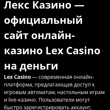
Лекс Казино —
официальный
сайт онлайн-
казино Lex Casino
на деньги
Lex Casino
— современная онлайн-
платформа, предлагающая доступ к
игровым автоматам, настольным играм
и live-казино. Пользователи могут
быстро зарегистрировать аккаунт,