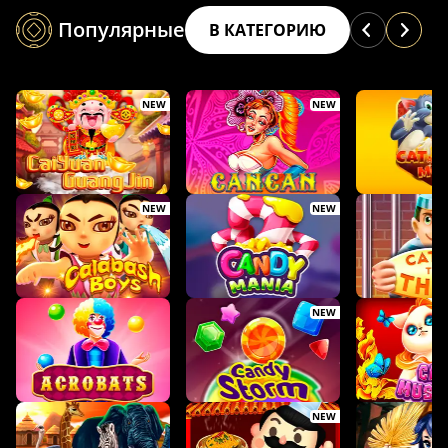
Популярные
В КАТЕГОРИЮ
NEW
NEW
NEW
NEW
NEW
NEW