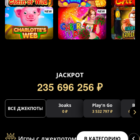
NEW
NEW
5
JACKPOT
2
3
5
6
9
6
2
5
6
₽
3oaks
Play'n Go
Bel
ВСЕ ДЖЕКПОТЫ
0 ₽
3 532 797 ₽
64 750
Игры с джекпотом
В КАТЕГОРИЮ