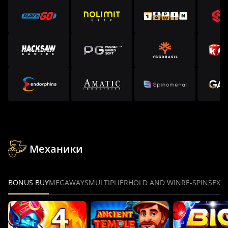
Механики
BONUS BUY
MEGAWAYS
MULTIPLIER
HOLD AND WIN
RE-SPINS
EXP