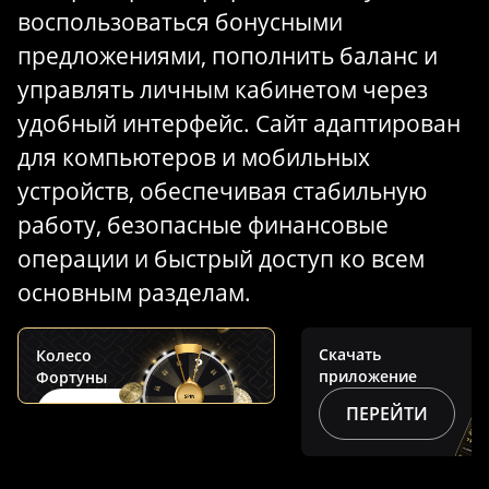
воспользоваться бонусными
предложениями, пополнить баланс и
управлять личным кабинетом через
удобный интерфейс. Сайт адаптирован
для компьютеров и мобильных
устройств, обеспечивая стабильную
работу, безопасные финансовые
операции и быстрый доступ ко всем
основным разделам.
Скачать
Колесо
приложение
Фортуны
ПЕРЕЙТИ
КРУТИТЬ