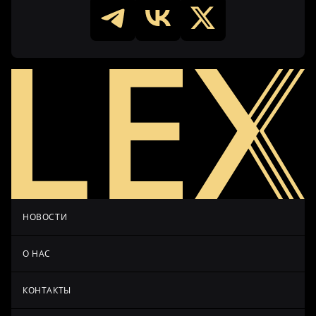
НОВОСТИ
О НАС
КОНТАКТЫ