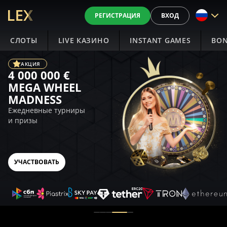
РЕГИСТРАЦИЯ
ВХОД
СЛОТЫ
LIVE КАЗИНО
INSTANT GAMES
BON
АКЦИЯ
4 000 000 €
MEGA WHEEL
MADNESS
Ежедневные турниры
и призы
УЧАСТВОВАТЬ