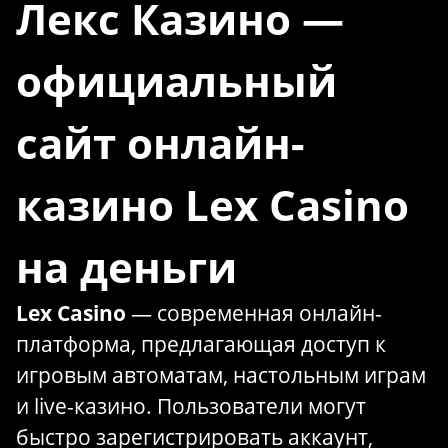
Лекс Казино —
официальный
сайт онлайн-
казино Lex Casino
на деньги
Lex Casino
— современная онлайн-
платформа, предлагающая доступ к
игровым автоматам, настольным играм
и live-казино. Пользователи могут
быстро зарегистрировать аккаунт,