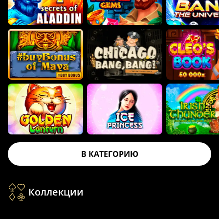
В КАТЕГОРИЮ
Коллекции