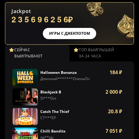
5
Jackpot
2
3
5
6
9
6
2
5
6
₽
ИГРЫ С ДЖЕКПОТОМ
СЕЙЧАС
ТОП ВЫИГРЫШЕЙ
ВЫИГРЫВАЮТ
ЗА 24 ЧАСА
184 ₽
Halloween Bonanza
Длинный*******ОченьОч
2 000 ₽
Blackjack B
Sl***Ovs
20.8 ₽
Catch The Thief
СТ***ЕР
7 051 ₽
Chilli Bandits
пр**рр