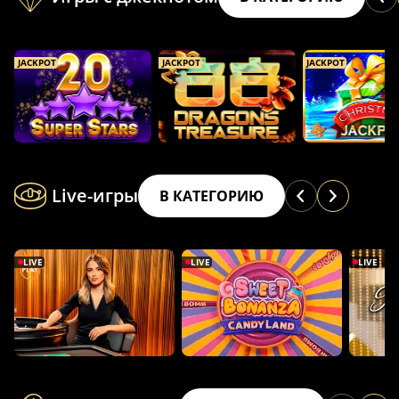
JACKPOT
JACKPOT
JACKPOT
Live-игры
В КАТЕГОРИЮ
LIVE
LIVE
LIVE