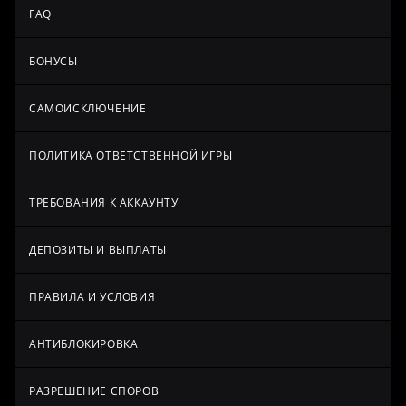
FAQ
БОНУСЫ
САМОИСКЛЮЧЕНИЕ
ПОЛИТИКА ОТВЕТСТВЕННОЙ ИГРЫ
ТРЕБОВАНИЯ К АККАУНТУ
ДЕПОЗИТЫ И ВЫПЛАТЫ
ПРАВИЛА И УСЛОВИЯ
АНТИБЛОКИРОВКА
РАЗРЕШЕНИЕ СПОРОВ