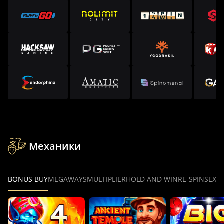
Механики
BONUS BUY
MEGAWAYS
MULTIPLIER
HOLD AND WIN
RE-SPINS
EXP