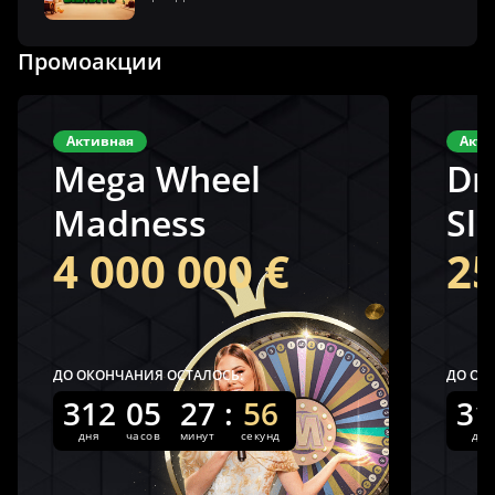
Промоакции
Активная
Акти
Mega Wheel
Dr
Madness
Sl
4 000 000 €
25
ДО ОКОНЧАНИЯ ОСТАЛОСЬ:
ДО ОК
312
05
27
:
56
31
дня
часов
минут
секунд
дня