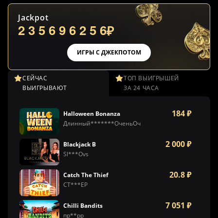
5
Jackpot
2
3
5
6
9
6
2
5
6
₽
ИГРЫ С ДЖЕКПОТОМ
СЕЙЧАС
ТОП ВЫИГРЫШЕЙ
ВЫИГРЫВАЮТ
ЗА 24 ЧАСА
184 ₽
Halloween Bonanza
Длинный*******ОченьОч
2 000 ₽
Blackjack B
Sl***Ovs
20.8 ₽
Catch The Thief
СТ***ЕР
7 051 ₽
Chilli Bandits
пр**рр