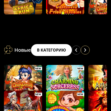
Новые
В КАТЕГОРИЮ
NEW
NEW
NEW
NEW