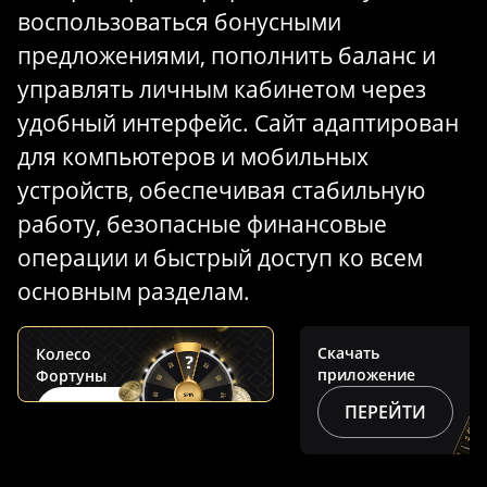
воспользоваться бонусными
предложениями, пополнить баланс и
управлять личным кабинетом через
удобный интерфейс. Сайт адаптирован
для компьютеров и мобильных
устройств, обеспечивая стабильную
работу, безопасные финансовые
операции и быстрый доступ ко всем
основным разделам.
Скачать
Колесо
приложение
Фортуны
ПЕРЕЙТИ
КРУТИТЬ