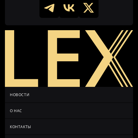
НОВОСТИ
О НАС
КОНТАКТЫ