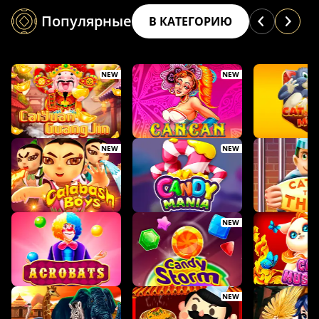
Популярные
В КАТЕГОРИЮ
NEW
NEW
NEW
NEW
NEW
NEW