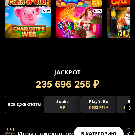
NEW
NEW
5
JACKPOT
2
3
5
6
9
6
2
5
6
₽
3oaks
Play'n Go
Bel
ВСЕ ДЖЕКПОТЫ
0 ₽
3 532 797 ₽
64 750
Игры с джекпотом
В КАТЕГОРИЮ