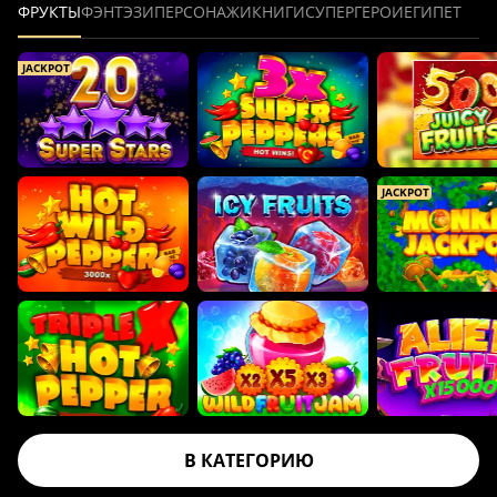
ФРУКТЫ
ФЭНТЭЗИ
ПЕРСОНАЖИ
КНИГИ
СУПЕРГЕРОИ
ЕГИПЕТ
JACKPOT
JACKPOT
В КАТЕГОРИЮ