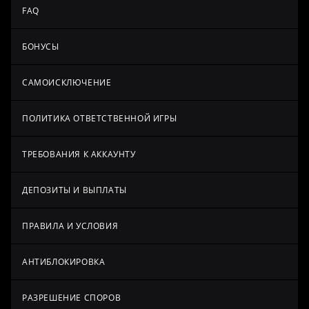
FAQ
БОНУСЫ
САМОИСКЛЮЧЕНИЕ
ПОЛИТИКА ОТВЕТСТВЕННОЙ ИГРЫ
ТРЕБОВАНИЯ К АККАУНТУ
ДЕПОЗИТЫ И ВЫПЛАТЫ
ПРАВИЛА И УСЛОВИЯ
АНТИБЛОКИРОВКА
РАЗРЕШЕНИЕ СПОРОВ