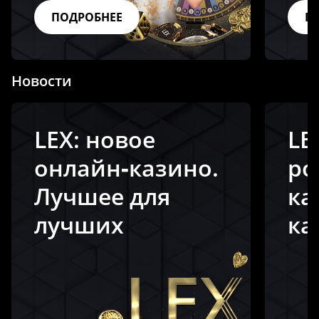
ПОДРОБНЕЕ
П
Новости
LEX: новое
LE
онлайн‑казино.
ро
Лучшее для
ка
лучших
ка