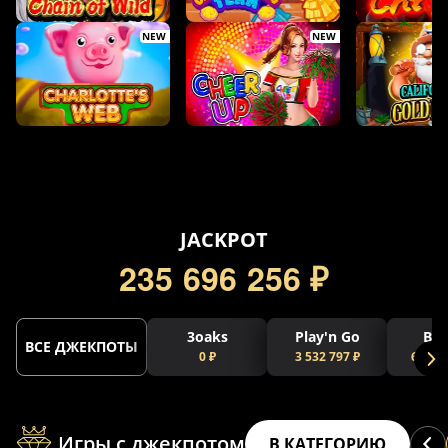
NEW
NEW
5
JACKPOT
2
3
5
6
9
6
2
5
6
₽
3oaks
Play'n Go
Bel
ВСЕ ДЖЕКПОТЫ
0 ₽
3 532 797 ₽
64 750
Игры с джекпотом
В КАТЕГОРИЮ