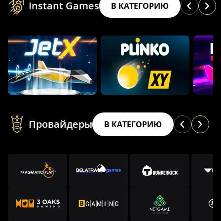
Instant Games
В КАТЕГОРИЮ
Провайдеры
В КАТЕГОРИЮ