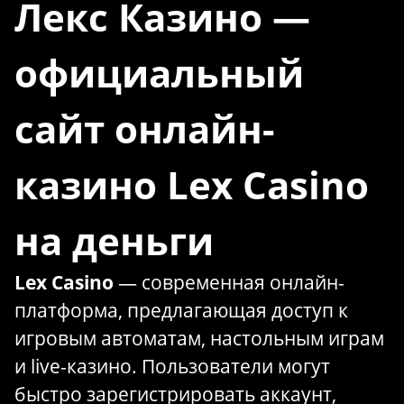
Лекс Казино —
официальный
сайт онлайн-
казино Lex Casino
на деньги
Lex Casino
— современная онлайн-
платформа, предлагающая доступ к
игровым автоматам, настольным играм
и live-казино. Пользователи могут
быстро зарегистрировать аккаунт,