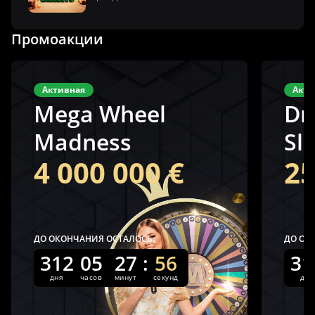
Промоакции
Активная
Акти
Mega Wheel
Dr
Madness
Sl
4 000 000 €
25
ДО ОКОНЧАНИЯ ОСТАЛОСЬ:
ДО ОК
312
05
27
:
56
31
дня
часов
минут
секунд
дня