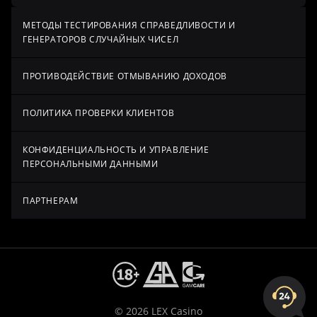
МЕТОДЫ ТЕСТИРОВАНИЯ СПРАВЕДЛИВОСТИ И
ГЕНЕРАТОРОВ СЛУЧАЙНЫХ ЧИСЕЛ
ПРОТИВОДЕЙСТВИЕ ОТМЫВАНИЮ ДОХОДОВ
ПОЛИТИКА ПРОВЕРКИ КЛИЕНТОВ
КОНФИДЕНЦИАЛЬНОСТЬ И УПРАВЛЕНИЕ
ПЕРСОНАЛЬНЫМИ ДАННЫМИ
ПАРТНЕРАМ
© 2026 LEX Casino