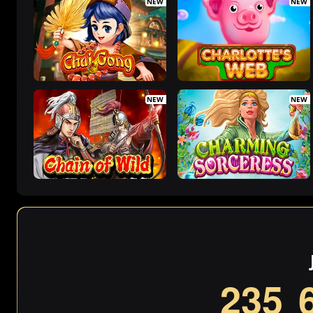
NEW
NEW
NEW
NEW
2
3
5