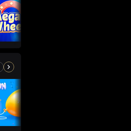
LIVE
LIV
JACKPOT