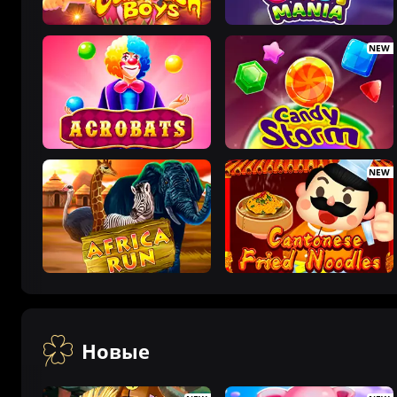
NEW
NEW
Новые