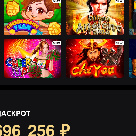
NEW
NEW
NEW
NEW
5
JACKPOT
6
9
6
2
5
6
₽