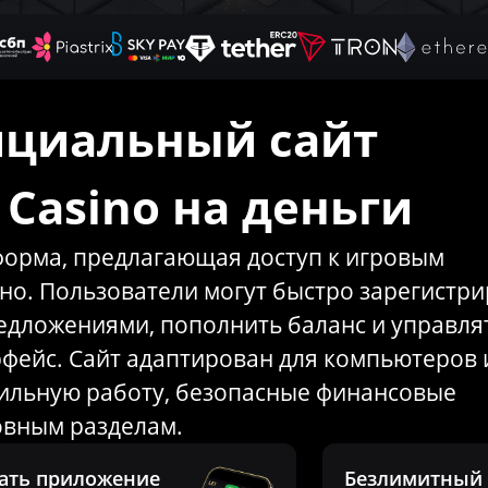
ициальный сайт
 Casino на деньги
орма, предлагающая доступ к игровым
ино. Пользователи могут быстро зарегистр
едложениями, пополнить баланс и управля
фейс. Сайт адаптирован для компьютеров 
бильную работу, безопасные финансовые
овным разделам.
ать приложение
Безлимитный