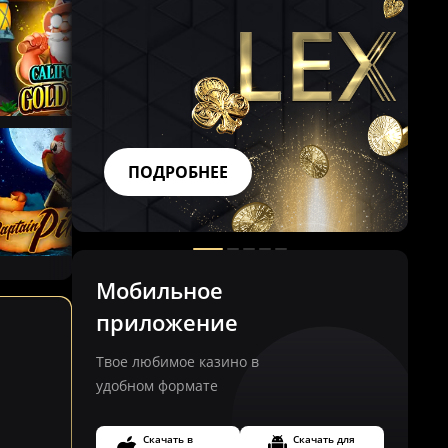
NEW
NEW
NEW
NEW
ПОДРОБНЕЕ
Мобильное
приложение
Твое любимое казино в
удобном формате
Скачать в
Скачать для