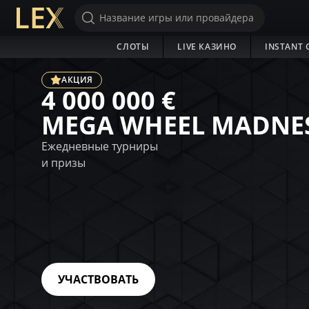
Название игры или провайдера
СЛОТЫ
LIVE КАЗИНО
INSTANT 
АКЦИЯ
4 000 000 €
MEGA WHEEL MADNE
Ежедневные турниры
и призы
УЧАСТВОВАТЬ