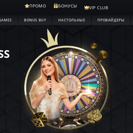
ПРОМО
БОНУСЫ
VIP CLUB
GAMES
BONUS BUY
НАСТОЛЬНЫЕ
ПРОВАЙДЕРЫ
SS