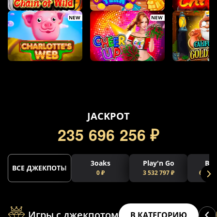
NEW
NEW
5
JACKPOT
2
3
5
6
9
6
2
5
6
₽
3oaks
Play'n Go
Bel
ВСЕ ДЖЕКПОТЫ
0 ₽
3 532 797 ₽
64 750
Игры с джекпотом
В КАТЕГОРИЮ