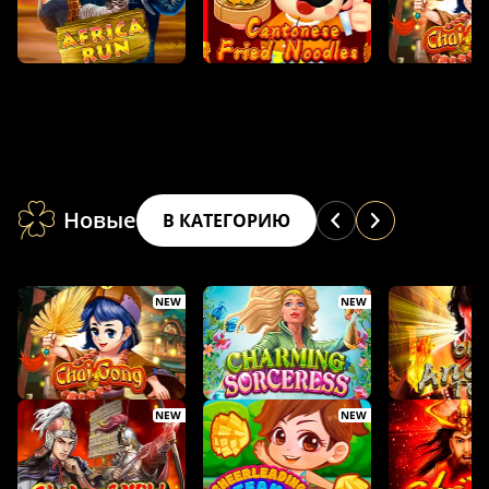
Новые
В КАТЕГОРИЮ
NEW
NEW
NEW
NEW