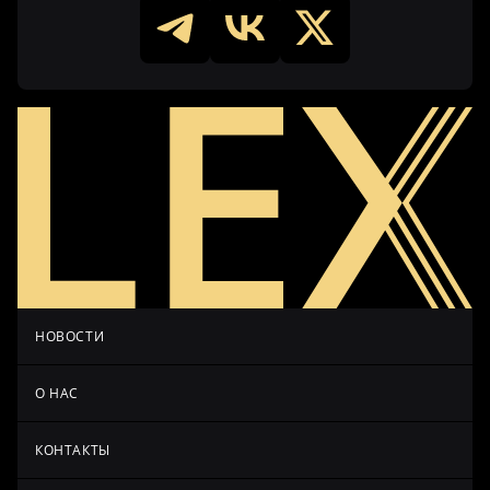
НОВОСТИ
О НАС
КОНТАКТЫ