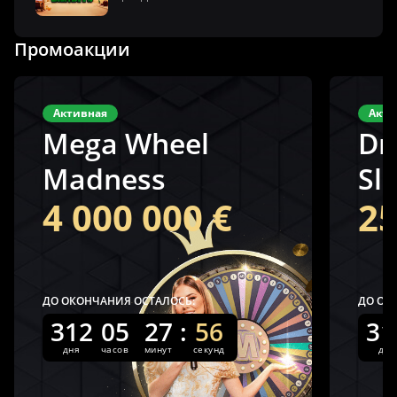
Промоакции
Активная
Акти
Mega Wheel
Dr
Madness
Sl
4 000 000 €
25
ДО ОКОНЧАНИЯ ОСТАЛОСЬ:
ДО ОК
312
05
27
:
56
31
дня
часов
минут
секунд
дня