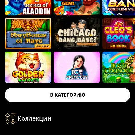
В КАТЕГОРИЮ
Коллекции