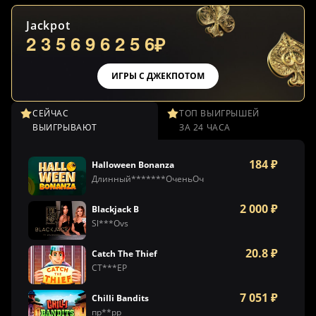
5
Jackpot
2
3
5
6
9
6
2
5
6
₽
ИГРЫ С ДЖЕКПОТОМ
СЕЙЧАС
ТОП ВЫИГРЫШЕЙ
ВЫИГРЫВАЮТ
ЗА 24 ЧАСА
184 ₽
Halloween Bonanza
Длинный*******ОченьОч
2 000 ₽
Blackjack B
Sl***Ovs
20.8 ₽
Catch The Thief
СТ***ЕР
7 051 ₽
Chilli Bandits
пр**рр