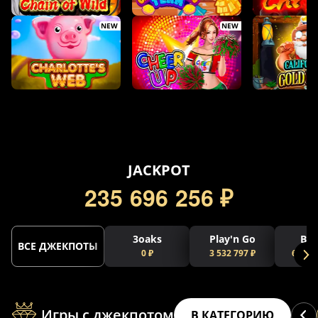
NEW
NEW
5
JACKPOT
2
3
5
6
9
6
2
5
6
₽
3oaks
Play'n Go
Bel
ВСЕ ДЖЕКПОТЫ
0 ₽
3 532 797 ₽
64 750
Игры с джекпотом
В КАТЕГОРИЮ