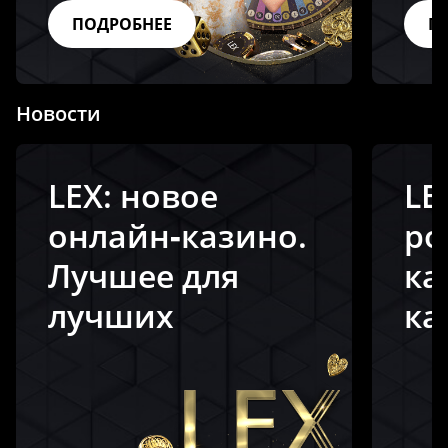
ПОДРОБНЕЕ
П
Новости
LEX: новое
LE
онлайн‑казино.
ро
Лучшее для
ка
лучших
ка