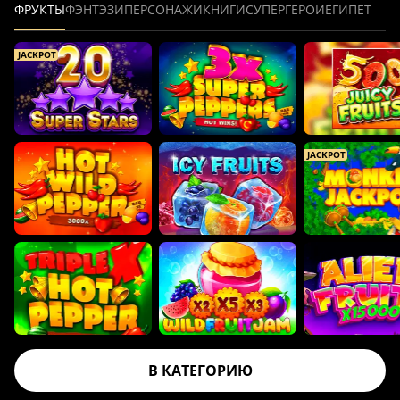
ФРУКТЫ
ФЭНТЭЗИ
ПЕРСОНАЖИ
КНИГИ
СУПЕРГЕРОИ
ЕГИПЕТ
JACKPOT
JACKPOT
В КАТЕГОРИЮ