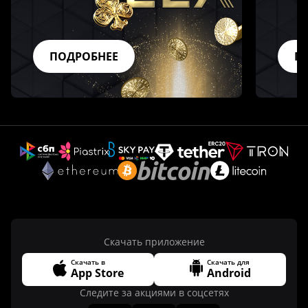
ПОДРОБНЕЕ
П
Скачать приложение
Скачать в
Скачать для
App Store
Android
Следите за акциями в соцсетях