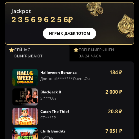
5
Jackpot
2
3
5
6
9
6
2
5
6
₽
ИГРЫ С ДЖЕКПОТОМ
СЕЙЧАС
ТОП ВЫИГРЫШЕЙ
ВЫИГРЫВАЮТ
ЗА 24 ЧАСА
184 ₽
Halloween Bonanza
Длинный*******ОченьОч
2 000 ₽
Blackjack B
Sl***Ovs
20.8 ₽
Catch The Thief
СТ***ЕР
7 051 ₽
Chilli Bandits
пр**рр