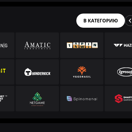
В КАТЕГОРИЮ