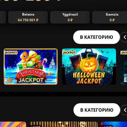
Belatra
Yggdrasil
Gamzix
64 750 001 ₽
0 ₽
0 ₽
В КАТЕГОРИЮ
JACKPOT
JACKPOT
JAC
В КАТЕГОРИЮ