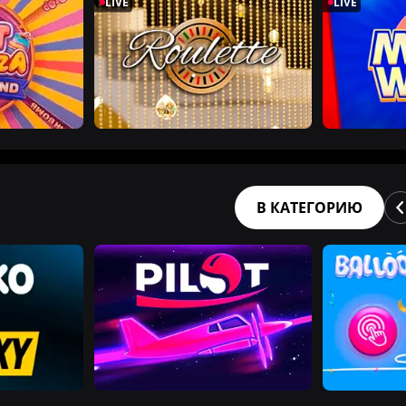
LIVE
LIVE
В КАТЕГОРИЮ