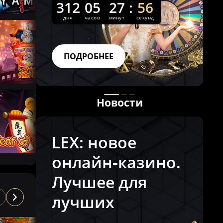
312
05
27
:
56
дня
часов
минут
секунд
ПОДРОБНЕЕ
Новости
LEX: новое
онлайн‑казино.
Лучшее для
лучших