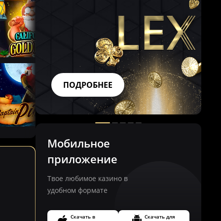
NEW
NEW
NEW
NEW
ПОДРОБНЕЕ
Мобильное
приложение
Твое любимое казино в
удобном формате
Скачать в
Скачать для