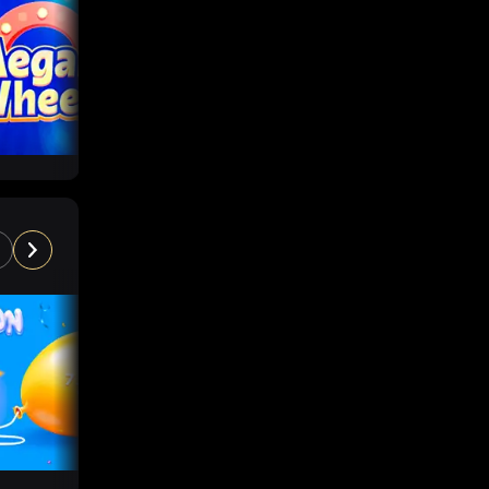
LIVE
LIV
JACKPOT