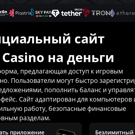
ициальный сайт
 Casino на деньги
орма, предлагающая доступ к игровым
ино. Пользователи могут быстро зарегистр
едложениями, пополнить баланс и управля
фейс. Сайт адаптирован для компьютеров 
бильную работу, безопасные финансовые
овным разделам.
ать приложение
Безлимитный