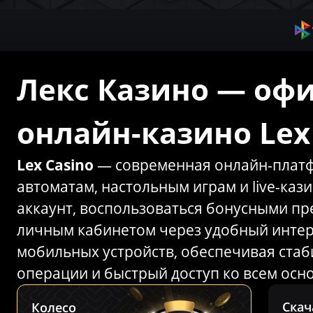
Лекс Казино — оф
онлайн-казино Lex
Lex Casino
— современная онлайн-платф
автоматам, настольным играм и live-каз
аккаунт, воспользоваться бонусными пр
личным кабинетом через удобный интер
мобильных устройств, обеспечивая ста
операции и быстрый доступ ко всем осн
Скач
Колесо