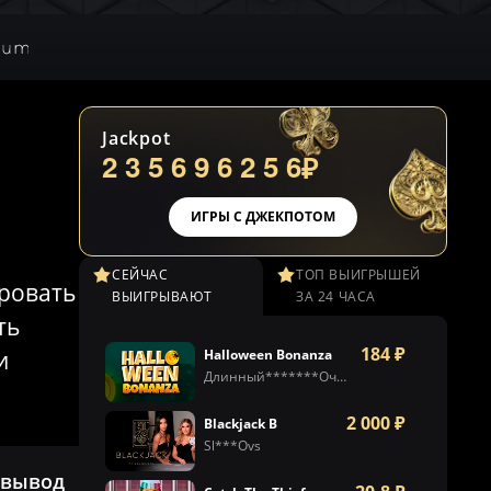
5
Jackpot
2
3
5
6
9
6
2
5
6
₽
ИГРЫ С ДЖЕКПОТОМ
СЕЙЧАС
ТОП ВЫИГРЫШЕЙ
ировать
ВЫИГРЫВАЮТ
ЗА 24 ЧАСА
ть
184 ₽
и
Halloween Bonanza
Длинный*******ОченьОч
2 000 ₽
Blackjack B
Sl***Ovs
 вывод
Кешбэк 10%