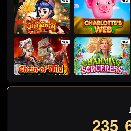
NEW
NEW
NEW
NEW
2
3
5