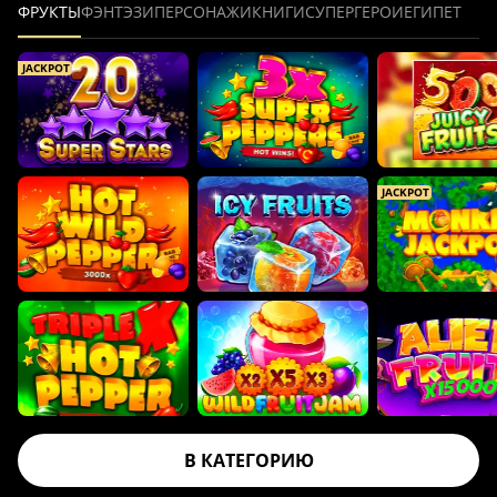
ФРУКТЫ
ФЭНТЭЗИ
ПЕРСОНАЖИ
КНИГИ
СУПЕРГЕРОИ
ЕГИПЕТ
JACKPOT
JACKPOT
В КАТЕГОРИЮ