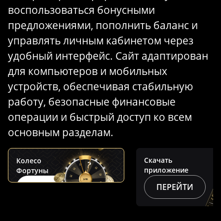
воспользоваться бонусными
предложениями, пополнить баланс и
управлять личным кабинетом через
удобный интерфейс. Сайт адаптирован
для компьютеров и мобильных
устройств, обеспечивая стабильную
работу, безопасные финансовые
операции и быстрый доступ ко всем
основным разделам.
Скачать
Колесо
приложение
Фортуны
ПЕРЕЙТИ
КРУТИТЬ