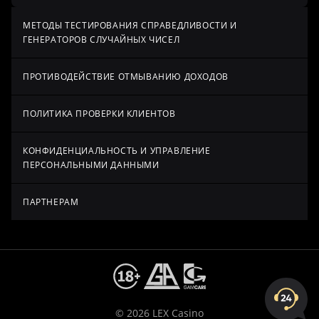
МЕТОДЫ ТЕСТИРОВАНИЯ СПРАВЕДЛИВОСТИ И
ГЕНЕРАТОРОВ СЛУЧАЙНЫХ ЧИСЕЛ
ПРОТИВОДЕЙСТВИЕ ОТМЫВАНИЮ ДОХОДОВ
ПОЛИТИКА ПРОВЕРКИ КЛИЕНТОВ
КОНФИДЕНЦИАЛЬНОСТЬ И УПРАВЛЕНИЕ
ПЕРСОНАЛЬНЫМИ ДАННЫМИ
ПАРТНЕРАМ
© 2026 LEX Casino