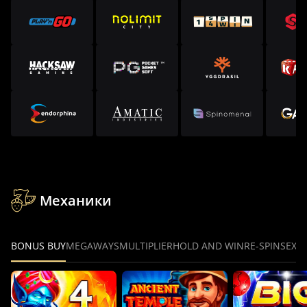
Механики
BONUS BUY
MEGAWAYS
MULTIPLIER
HOLD AND WIN
RE-SPINS
EXP