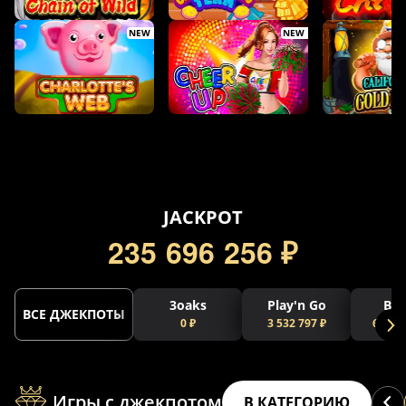
NEW
NEW
5
JACKPOT
2
3
5
6
9
6
2
5
6
₽
3oaks
Play'n Go
Bel
ВСЕ ДЖЕКПОТЫ
0 ₽
3 532 797 ₽
64 750
Игры с джекпотом
В КАТЕГОРИЮ