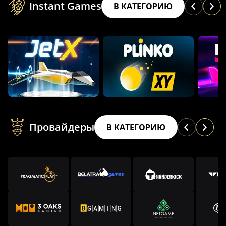
Instant Games
В КАТЕГОРИЮ
Провайдеры
В КАТЕГОРИЮ