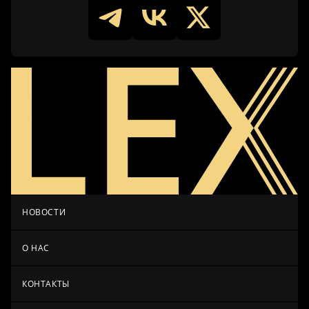
НОВОСТИ
О НАС
КОНТАКТЫ