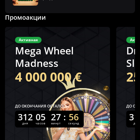
Промоакции
Активная
Акти
Mega Wheel
Dr
Madness
Sl
4 000 000 €
25
ДО ОКОНЧАНИЯ ОСТАЛОСЬ:
ДО ОК
312
05
27
:
56
31
дня
часов
минут
секунд
дня