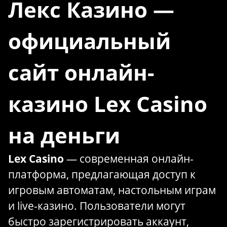
Лекс Казино —
официальный
сайт онлайн-
казино Lex Casino
на деньги
Lex Casino
— современная онлайн-
платформа, предлагающая доступ к
игровым автоматам, настольным играм
и live-казино. Пользователи могут
быстро зарегистрировать аккаунт,