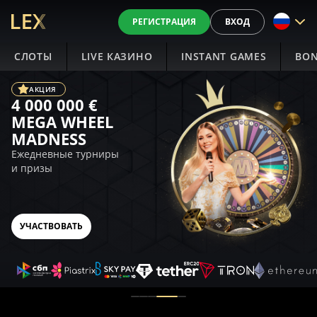
РЕГИСТРАЦИЯ
ВХОД
СЛОТЫ
LIVE КАЗИНО
INSTANT GAMES
BON
АКЦИЯ
4 000 000 €
MEGA WHEEL
MADNESS
Ежедневные турниры
и призы
УЧАСТВОВАТЬ