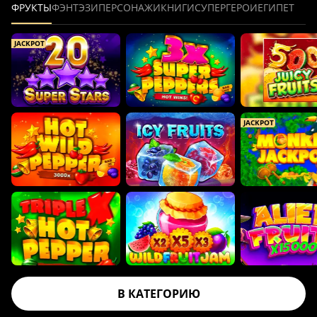
ФРУКТЫ
ФЭНТЭЗИ
ПЕРСОНАЖИ
КНИГИ
СУПЕРГЕРОИ
ЕГИПЕТ
JACKPOT
JACKPOT
В КАТЕГОРИЮ