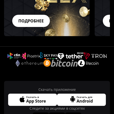
ПОДРОБНЕЕ
П
Скачать приложение
Скачать в
Скачать для
App Store
Android
Следите за акциями в соцсетях