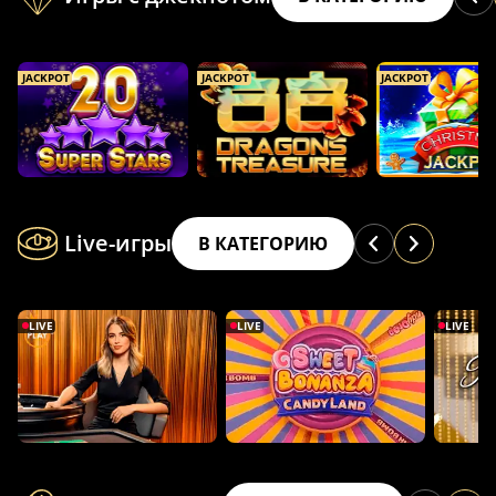
JACKPOT
JACKPOT
JACKPOT
Live-игры
В КАТЕГОРИЮ
LIVE
LIVE
LIVE