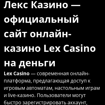
Лекс Казино —
официальный
сайт онлайн-
казино Lex Casino
на деньги
Lex Casino
— современная онлайн-
платформа, предлагающая доступ к
игровым автоматам, настольным играм
и live-казино. Пользователи могут
быстро зарегистрировать аккаунт,