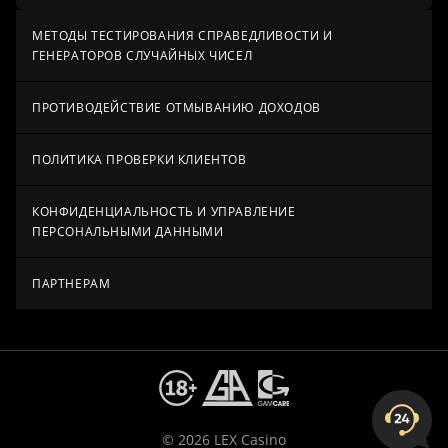
МЕТОДЫ ТЕСТИРОВАНИЯ СПРАВЕДЛИВОСТИ И
ГЕНЕРАТОРОВ СЛУЧАЙНЫХ ЧИСЕЛ
ПРОТИВОДЕЙСТВИЕ ОТМЫВАНИЮ ДОХОДОВ
ПОЛИТИКА ПРОВЕРКИ КЛИЕНТОВ
КОНФИДЕНЦИАЛЬНОСТЬ И УПРАВЛЕНИЕ
ПЕРСОНАЛЬНЫМИ ДАННЫМИ
ПАРТНЕРАМ
© 2026 LEX Casino