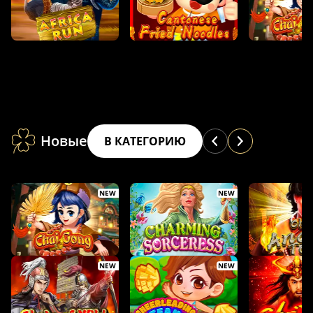
Новые
В КАТЕГОРИЮ
NEW
NEW
NEW
NEW