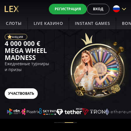
РЕГИСТРАЦИЯ
ВХОД
СЛОТЫ
LIVE КАЗИНО
INSTANT GAMES
BON
АКЦИЯ
4 000 000 €
MEGA WHEEL
MADNESS
Ежедневные турниры
и призы
УЧАСТВОВАТЬ