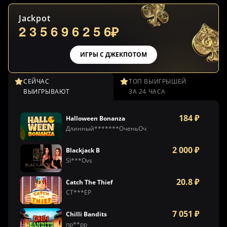
5
Jackpot
2
3
5
6
9
6
2
5
6
₽
ИГРЫ С ДЖЕКПОТОМ
СЕЙЧАС
ТОП ВЫИГРЫШЕЙ
ВЫИГРЫВАЮТ
ЗА 24 ЧАСА
184 ₽
Halloween Bonanza
Длинный*******ОченьОч
2 000 ₽
Blackjack B
Sl***Ovs
20.8 ₽
Catch The Thief
СТ***ЕР
7 051 ₽
Chilli Bandits
пр**рр