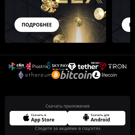
ПОДРОБНЕЕ
П
Скачать приложение
Скачать в
Скачать для
App Store
Android
Следите за акциями в соцсетях