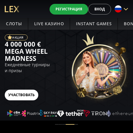
РЕГИСТРАЦИЯ
ВХОД
СЛОТЫ
LIVE КАЗИНО
INSTANT GAMES
BON
АКЦИЯ
4 000 000 €
MEGA WHEEL
MADNESS
Ежедневные турниры
и призы
УЧАСТВОВАТЬ