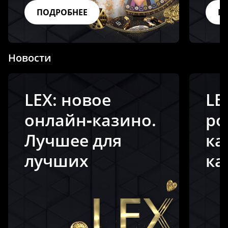
ПОДРОБНЕЕ
П
Новости
LEX: новое
LE
онлайн‑казино.
ро
Лучшее для
ка
лучших
ка