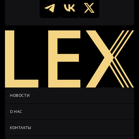
НОВОСТИ
О НАС
КОНТАКТЫ