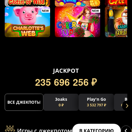
NEW
NEW
5
JACKPOT
2
3
5
6
9
6
2
5
6
₽
3oaks
Play'n Go
Bel
ВСЕ ДЖЕКПОТЫ
0 ₽
3 532 797 ₽
64 750
Игры с джекпотом
В КАТЕГОРИЮ