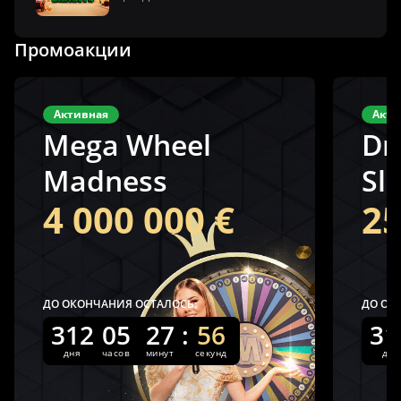
Промоакции
Активная
Акти
Mega Wheel
Dr
Madness
Sl
4 000 000 €
25
ДО ОКОНЧАНИЯ ОСТАЛОСЬ:
ДО ОК
312
05
27
:
56
31
дня
часов
минут
секунд
дня