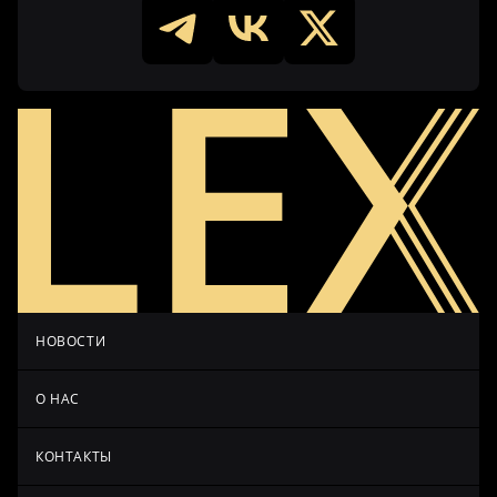
НОВОСТИ
О НАС
КОНТАКТЫ