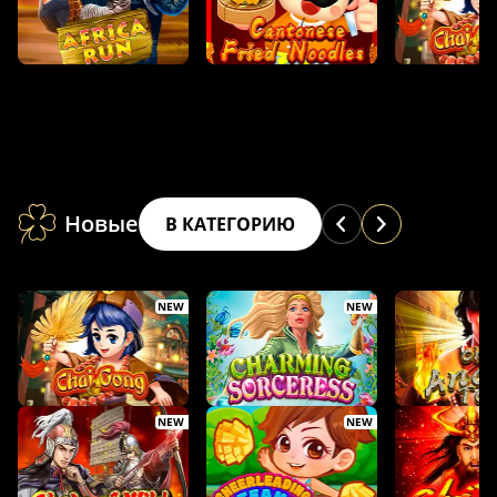
Новые
В КАТЕГОРИЮ
NEW
NEW
NEW
NEW