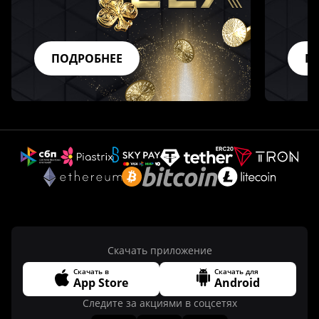
ПОДРОБНЕЕ
П
Скачать приложение
Скачать в
Скачать для
App Store
Android
Следите за акциями в соцсетях