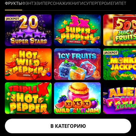
ФРУКТЫ
ФЭНТЭЗИ
ПЕРСОНАЖИ
КНИГИ
СУПЕРГЕРОИ
ЕГИПЕТ
JACKPOT
JACKPOT
В КАТЕГОРИЮ