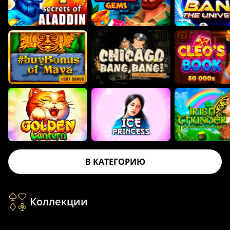
В КАТЕГОРИЮ
Коллекции