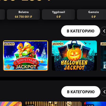
Belatra
Yggdrasil
Gamzix
64 750 001 ₽
0 ₽
0 ₽
В КАТЕГОРИЮ
JACKPOT
JACKPOT
JAC
В КАТЕГОРИЮ