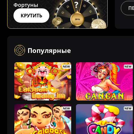
Фортуны
П
КРУТИТЬ
Популярные
NEW
NEW
NEW
NEW