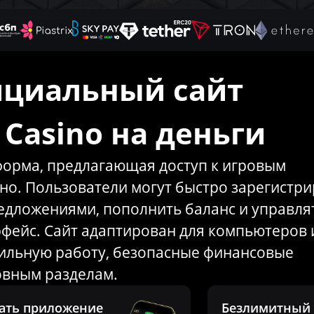
ициальный сайт
 Casino на деньги
орма, предлагающая доступ к игровым
ино. Пользователи могут быстро зарегистр
едложениями, пополнить баланс и управля
фейс. Сайт адаптирован для компьютеров 
бильную работу, безопасные финансовые
овным разделам.
ать приложение
Безлимитный