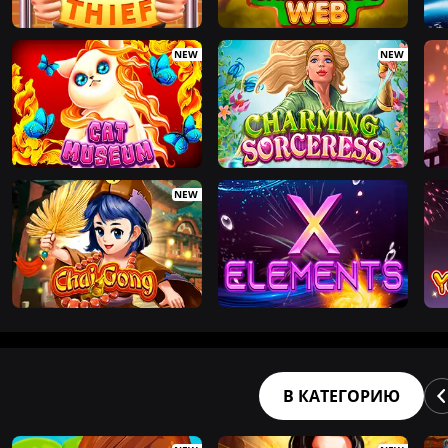
NEW
NEW
NEW
В КАТЕГОРИЮ