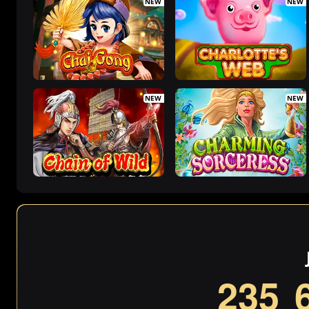
NEW
NEW
NEW
NEW
2
3
5