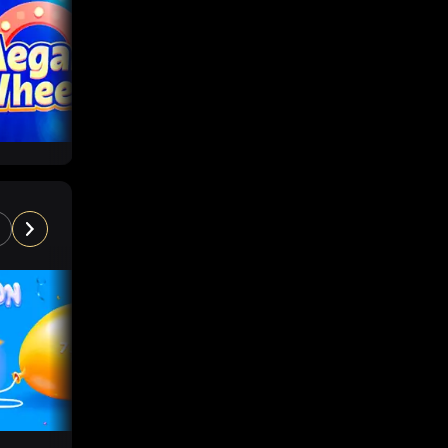
LIVE
LIV
JACKPOT