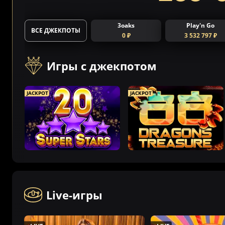
3oaks
Play'n Go
ВСЕ ДЖЕКПОТЫ
0 ₽
3 532 797 ₽
Игры с джекпотом
JACKPOT
JACKPOT
Live-игры