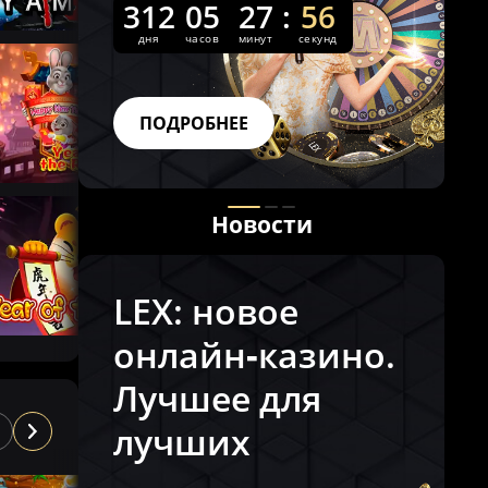
312
05
27
:
56
дня
часов
минут
секунд
ПОДРОБНЕЕ
Новости
LEX: новое
онлайн‑казино.
Лучшее для
лучших