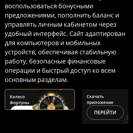
воспользоваться бонусными
предложениями, пополнить баланс и
управлять личным кабинетом через
удобный интерфейс. Сайт адаптирован
для компьютеров и мобильных
устройств, обеспечивая стабильную
работу, безопасные финансовые
операции и быстрый доступ ко всем
основным разделам.
Скачать
Колесо
приложение
Фортуны
ПЕРЕЙТИ
КРУТИТЬ