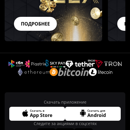
ПОДРОБНЕЕ
П
Скачать приложение
Скачать в
Скачать для
App Store
Android
Следите за акциями в соцсетях