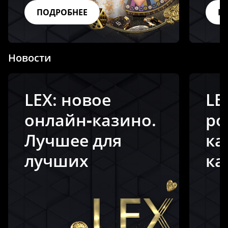
ПОДРОБНЕЕ
П
Новости
LEX: новое
LE
онлайн‑казино.
ро
Лучшее для
ка
лучших
ка