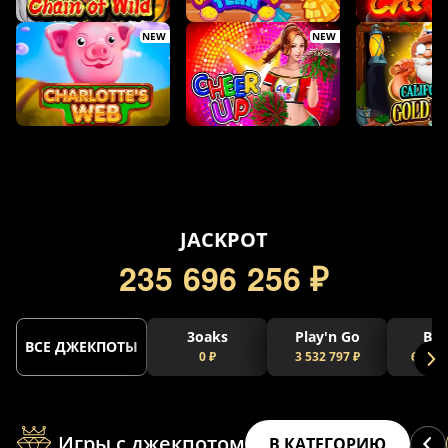
NEW
NEW
5
JACKPOT
2
3
5
6
9
6
2
5
6
₽
3oaks
Play'n Go
Bel
ВСЕ ДЖЕКПОТЫ
0 ₽
3 532 797 ₽
64 750
Игры с джекпотом
В КАТЕГОРИЮ