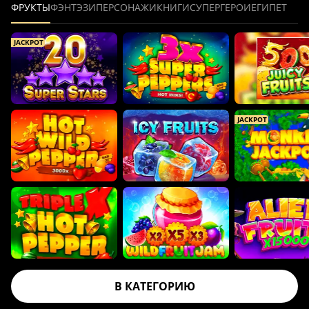
ФРУКТЫ
ФЭНТЭЗИ
ПЕРСОНАЖИ
КНИГИ
СУПЕРГЕРОИ
ЕГИПЕТ
JACKPOT
JACKPOT
В КАТЕГОРИЮ