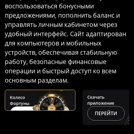
воспользоваться бонусными
предложениями, пополнить баланс и
управлять личным кабинетом через
удобный интерфейс. Сайт адаптирован
для компьютеров и мобильных
устройств, обеспечивая стабильную
работу, безопасные финансовые
операции и быстрый доступ ко всем
основным разделам.
Скачать
Колесо
приложение
Фортуны
ПЕРЕЙТИ
КРУТИТЬ