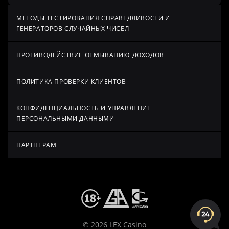
МЕТОДЫ ТЕСТИРОВАНИЯ СПРАВЕДЛИВОСТИ И
ГЕНЕРАТОРОВ СЛУЧАЙНЫХ ЧИСЕЛ
ПРОТИВОДЕЙСТВИЕ ОТМЫВАНИЮ ДОХОДОВ
ПОЛИТИКА ПРОВЕРКИ КЛИЕНТОВ
КОНФИДЕНЦИАЛЬНОСТЬ И УПРАВЛЕНИЕ
ПЕРСОНАЛЬНЫМИ ДАННЫМИ
ПАРТНЕРАМ
© 2026 LEX Casino