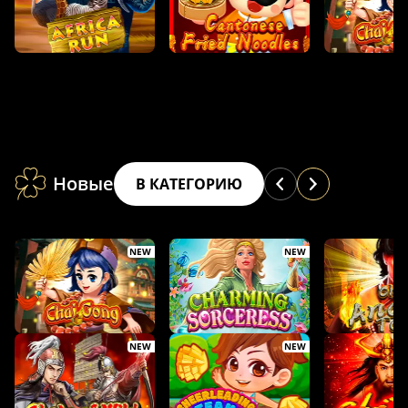
Новые
В КАТЕГОРИЮ
NEW
NEW
NEW
NEW