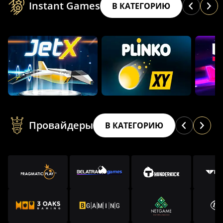
Instant Games
В КАТЕГОРИЮ
Провайдеры
В КАТЕГОРИЮ