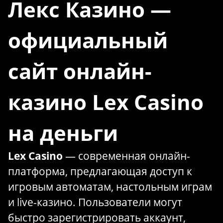
Лекс Казино —
официальный
сайт онлайн-
казино Lex Casino
на деньги
Lex Casino
— современная онлайн-
платформа, предлагающая доступ к
игровым автоматам, настольным играм
и live-казино. Пользователи могут
быстро зарегистрировать аккаунт,