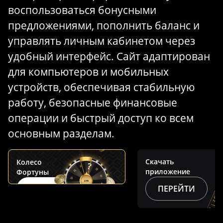
воспользоваться бонусными
предложениями, пополнить баланс и
управлять личным кабинетом через
удобный интерфейс. Сайт адаптирован
для компьютеров и мобильных
устройств, обеспечивая стабильную
работу, безопасные финансовые
операции и быстрый доступ ко всем
основным разделам.
Скачать
Колесо
приложение
Фортуны
ПЕРЕЙТИ
КРУТИТЬ