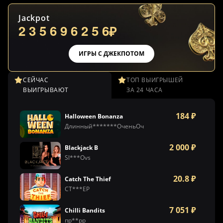
5
Jackpot
2
3
5
6
9
6
2
5
6
₽
ИГРЫ С ДЖЕКПОТОМ
СЕЙЧАС
ТОП ВЫИГРЫШЕЙ
ВЫИГРЫВАЮТ
ЗА 24 ЧАСА
184 ₽
Halloween Bonanza
Длинный*******ОченьОч
2 000 ₽
Blackjack B
Sl***Ovs
20.8 ₽
Catch The Thief
СТ***ЕР
7 051 ₽
Chilli Bandits
пр**рр