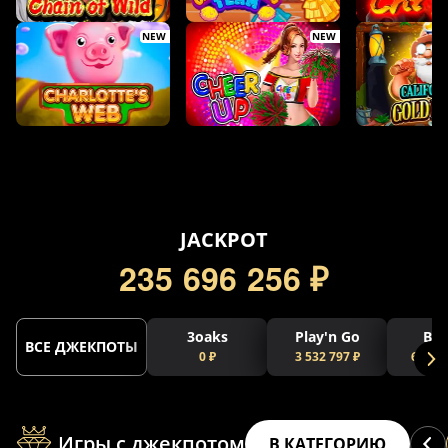
NEW
NEW
5
JACKPOT
2
3
5
6
9
6
2
5
6
₽
3oaks
Play'n Go
Bel
ВСЕ ДЖЕКПОТЫ
0 ₽
3 532 797 ₽
64 750
Игры с джекпотом
В КАТЕГОРИЮ