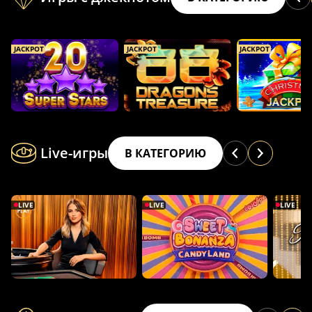
JACKPOT
JACKPOT
JACKPOT
Live-игры
В КАТЕГОРИЮ
LIVE
LIVE
LIVE