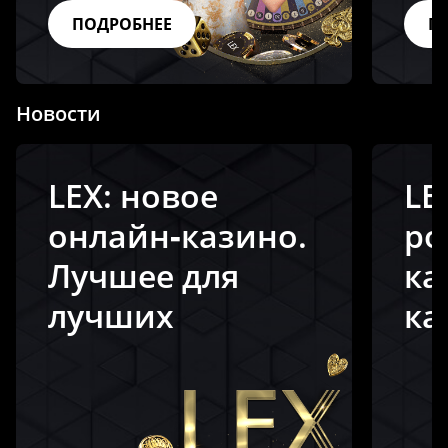
ПОДРОБНЕЕ
П
Новости
LEX: новое
LE
онлайн‑казино.
ро
Лучшее для
ка
лучших
ка