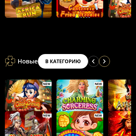
Новые
В КАТЕГОРИЮ
NEW
NEW
NEW
NEW