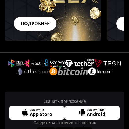
ПОДРОБНЕЕ
П
Скачать приложение
Скачать в
Скачать для
App Store
Android
Следите за акциями в соцсетях