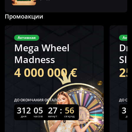
Промоакции
Активная
Акти
Mega Wheel
Dr
Madness
Sl
4 000 000 €
25
ДО ОКОНЧАНИЯ ОСТАЛОСЬ:
ДО ОК
312
05
27
:
56
31
дня
часов
минут
секунд
дня