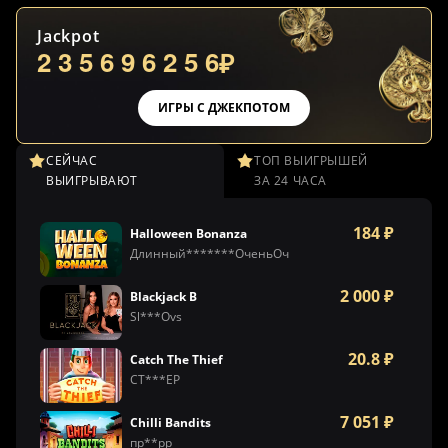
5
Jackpot
2
3
5
6
9
6
2
5
6
₽
ИГРЫ С ДЖЕКПОТОМ
СЕЙЧАС
ТОП ВЫИГРЫШЕЙ
ВЫИГРЫВАЮТ
ЗА 24 ЧАСА
184 ₽
Halloween Bonanza
Длинный*******ОченьОч
2 000 ₽
Blackjack B
Sl***Ovs
20.8 ₽
Catch The Thief
СТ***ЕР
7 051 ₽
Chilli Bandits
пр**рр