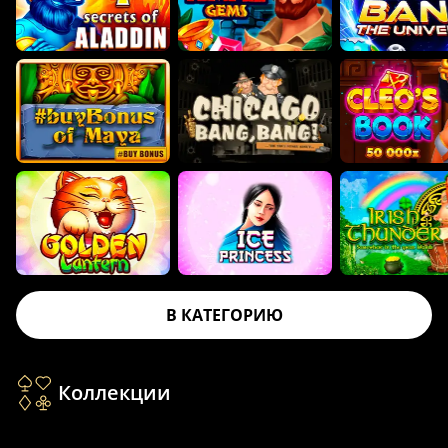
В КАТЕГОРИЮ
Коллекции