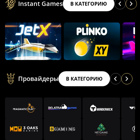
Instant Games
В КАТЕГОРИЮ
Провайдеры
В КАТЕГОРИЮ