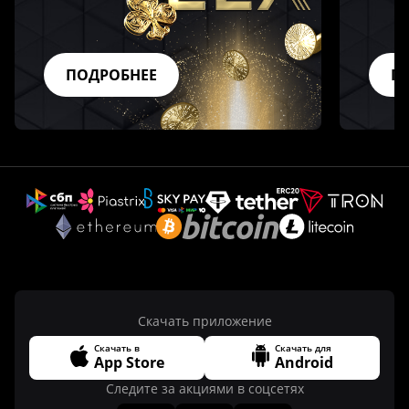
ПОДРОБНЕЕ
П
Скачать приложение
Скачать в
Скачать для
App Store
Android
Следите за акциями в соцсетях