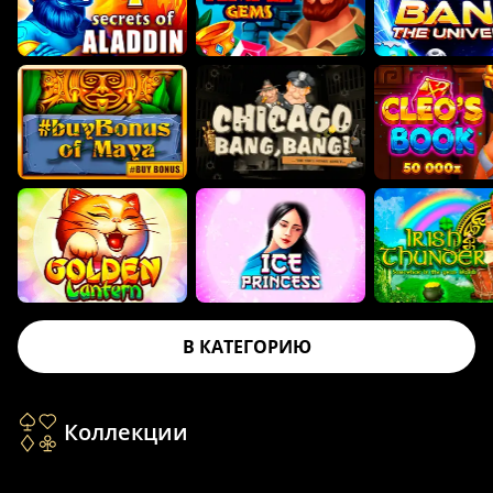
В КАТЕГОРИЮ
Коллекции