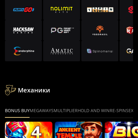
Механики
BONUS BUY
MEGAWAYS
MULTIPLIER
HOLD AND WIN
RE-SPINS
EXP