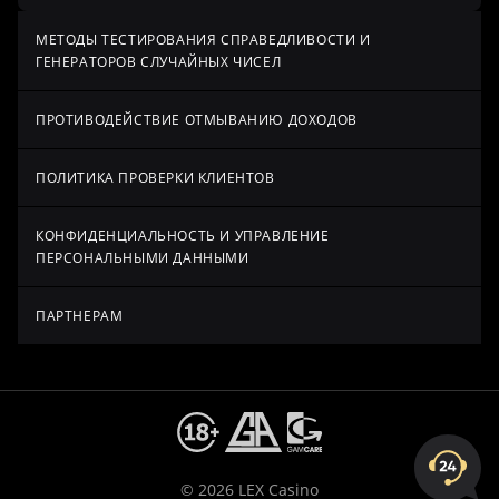
МЕТОДЫ ТЕСТИРОВАНИЯ СПРАВЕДЛИВОСТИ И
ГЕНЕРАТОРОВ СЛУЧАЙНЫХ ЧИСЕЛ
ПРОТИВОДЕЙСТВИЕ ОТМЫВАНИЮ ДОХОДОВ
ПОЛИТИКА ПРОВЕРКИ КЛИЕНТОВ
КОНФИДЕНЦИАЛЬНОСТЬ И УПРАВЛЕНИЕ
ПЕРСОНАЛЬНЫМИ ДАННЫМИ
ПАРТНЕРАМ
© 2026 LEX Casino