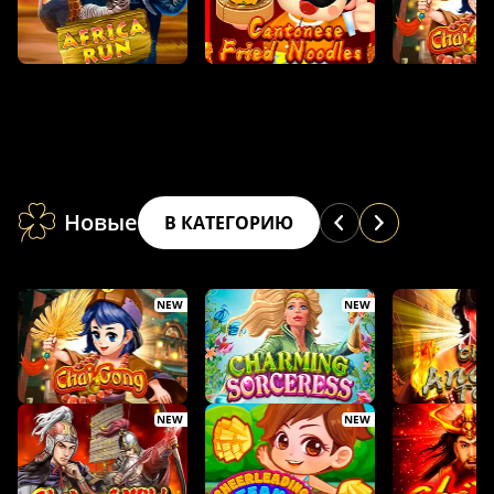
Новые
В КАТЕГОРИЮ
NEW
NEW
NEW
NEW