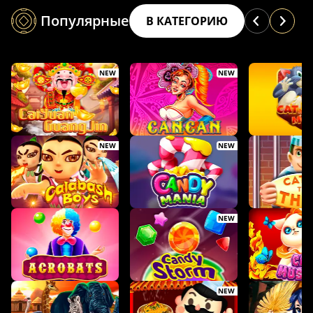
Популярные
В КАТЕГОРИЮ
NEW
NEW
NEW
NEW
NEW
NEW