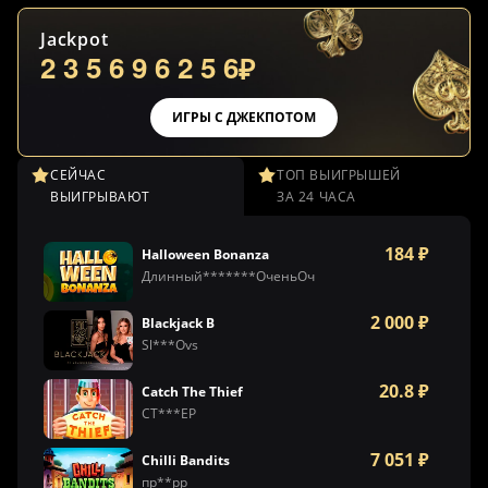
5
Jackpot
2
3
5
6
9
6
2
5
6
₽
ИГРЫ С ДЖЕКПОТОМ
СЕЙЧАС
ТОП ВЫИГРЫШЕЙ
ВЫИГРЫВАЮТ
ЗА 24 ЧАСА
184 ₽
Halloween Bonanza
Длинный*******ОченьОч
2 000 ₽
Blackjack B
Sl***Ovs
20.8 ₽
Catch The Thief
СТ***ЕР
7 051 ₽
Chilli Bandits
пр**рр