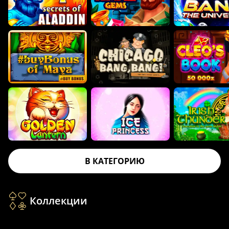
В КАТЕГОРИЮ
Коллекции