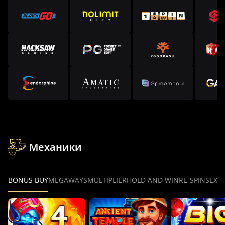
Механики
BONUS BUY
MEGAWAYS
MULTIPLIER
HOLD AND WIN
RE-SPINS
EXP