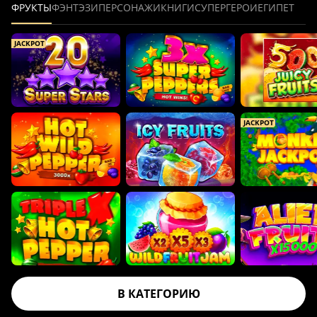
ФРУКТЫ
ФЭНТЭЗИ
ПЕРСОНАЖИ
КНИГИ
СУПЕРГЕРОИ
ЕГИПЕТ
JACKPOT
JACKPOT
В КАТЕГОРИЮ