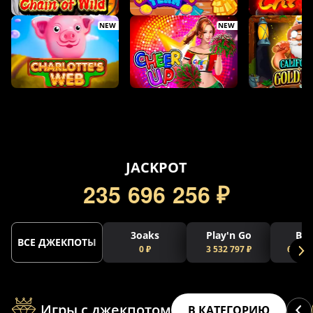
NEW
NEW
5
JACKPOT
2
3
5
6
9
6
2
5
6
₽
3oaks
Play'n Go
Bel
ВСЕ ДЖЕКПОТЫ
0 ₽
3 532 797 ₽
64 750
Игры с джекпотом
В КАТЕГОРИЮ