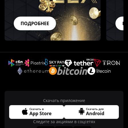
ПОДРОБНЕЕ
П
Скачать приложение
Скачать в
Скачать для
App Store
Android
Следите за акциями в соцсетях