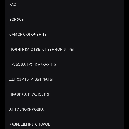
FAQ
БОНУСЫ
САМОИСКЛЮЧЕНИЕ
ПОЛИТИКА ОТВЕТСТВЕННОЙ ИГРЫ
ТРЕБОВАНИЯ К АККАУНТУ
ДЕПОЗИТЫ И ВЫПЛАТЫ
ПРАВИЛА И УСЛОВИЯ
АНТИБЛОКИРОВКА
РАЗРЕШЕНИЕ СПОРОВ