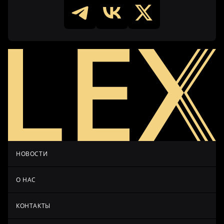
НОВОСТИ
О НАС
КОНТАКТЫ