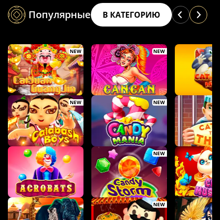
Популярные
В КАТЕГОРИЮ
NEW
NEW
NEW
NEW
NEW
NEW