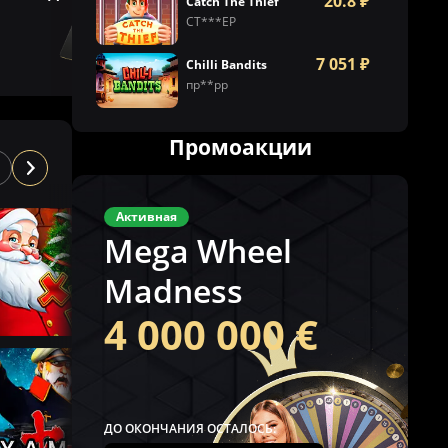
20.8 ₽
Catch The Thief
СТ***ЕР
ПЕРЕЙТИ
7 051 ₽
Chilli Bandits
пр**рр
Промоакции
Активная
Mega Wheel
Madness
4 000 000 €
ДО ОКОНЧАНИЯ ОСТАЛОСЬ: