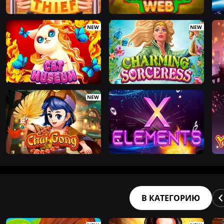
NEW
NEW
NEW
В КАТЕГОРИЮ