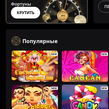
Фортуны
П
КРУТИТЬ
Популярные
NEW
NEW
NEW
NEW