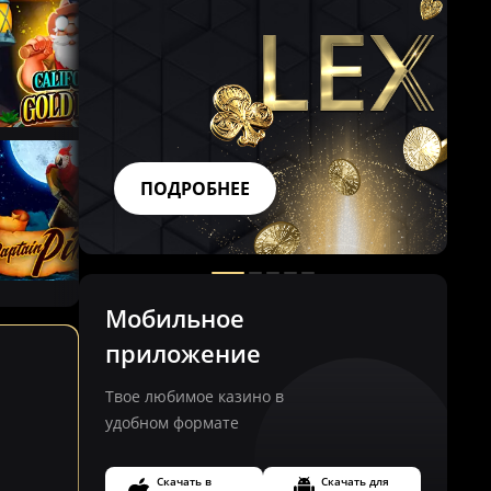
NEW
NEW
NEW
NEW
ПОДРОБНЕЕ
Мобильное
приложение
Твое любимое казино в
удобном формате
Скачать в
Скачать для