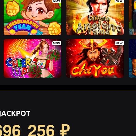
NEW
NEW
NEW
NEW
5
JACKPOT
6
9
6
2
5
6
₽