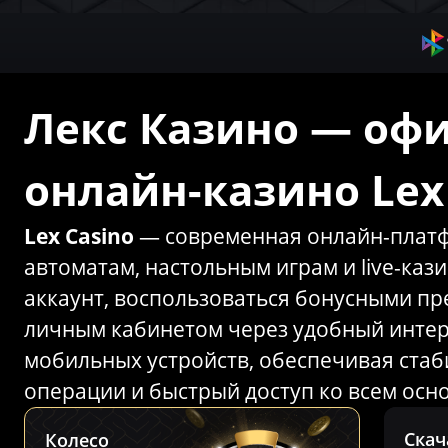
Лекс Казино — оф
онлайн-казино Lex
Lex Casino
— современная онлайн-платф
автоматам, настольным играм и live-каз
аккаунт, воспользоваться бонусными пр
личным кабинетом через удобный интер
мобильных устройств, обеспечивая ста
операции и быстрый доступ ко всем осн
Скач
Колесо