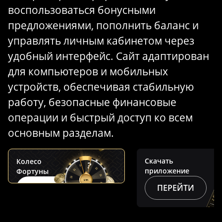
воспользоваться бонусными
предложениями, пополнить баланс и
управлять личным кабинетом через
удобный интерфейс. Сайт адаптирован
для компьютеров и мобильных
устройств, обеспечивая стабильную
работу, безопасные финансовые
операции и быстрый доступ ко всем
основным разделам.
Скачать
Колесо
приложение
Фортуны
ПЕРЕЙТИ
КРУТИТЬ