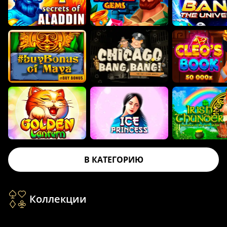
В КАТЕГОРИЮ
Коллекции