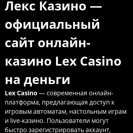
Лекс Казино —
официальный
сайт онлайн-
казино Lex Casino
на деньги
Lex Casino
— современная онлайн-
платформа, предлагающая доступ к
игровым автоматам, настольным играм
и live-казино. Пользователи могут
быстро зарегистрировать аккаунт,