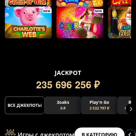
NEW
NEW
5
JACKPOT
2
3
5
6
9
6
2
5
6
₽
3oaks
Play'n Go
Bel
ВСЕ ДЖЕКПОТЫ
0 ₽
3 532 797 ₽
64 750
Игры с джекпотом
В КАТЕГОРИЮ