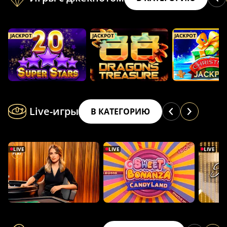
JACKPOT
JACKPOT
JACKPOT
Live-игры
В КАТЕГОРИЮ
LIVE
LIVE
LIVE