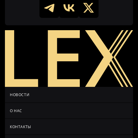
НОВОСТИ
О НАС
КОНТАКТЫ