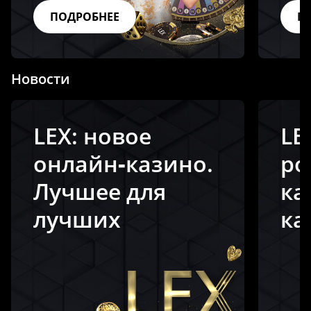
ПОДРОБНЕЕ
П
Новости
LEX: новое
LE
онлайн‑казино.
ро
Лучшее для
ка
лучших
ка